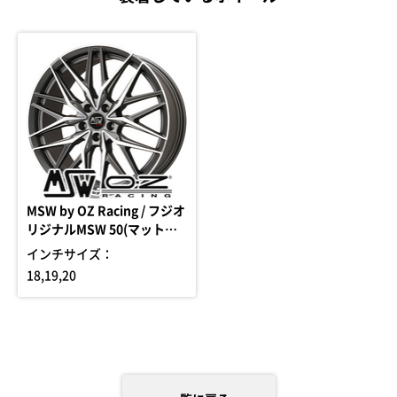
MSW by OZ Racing / フジオ
リジナルMSW 50(マットガ
ンメタポリッシュ)
インチサイズ：
18,19,20