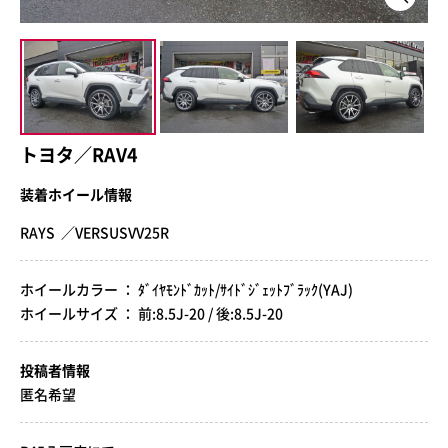
トヨタ／RAV4
装着ホイール情報
RAYS ／VERSUSVV25R
ホイールカラー ： ﾀﾞｲﾔﾓﾝﾄﾞｶｯﾄ/ｻｲﾄﾞｼﾞｪｯﾄﾌﾞﾗｯｸ(YAJ)
ホイールサイズ ： 前:8.5J-20 / 後:8.5J-20
投稿者情報
匿名希望