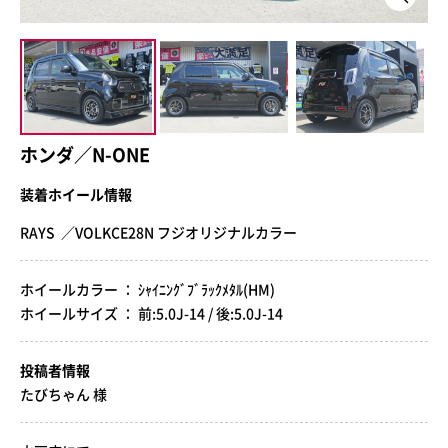
ホンダ／N-ONE
装着ホイール情報
RAYS ／VOLKCE28N フジオリジナルカラー
ホイールカラー ： ｼｬｲﾆﾝｸﾞﾌﾞﾗｯｸﾒﾀﾙ(HM)
ホイールサイズ ： 前:5.0J-14 / 後:5.0J-14
投稿者情報
たびちゃん 様