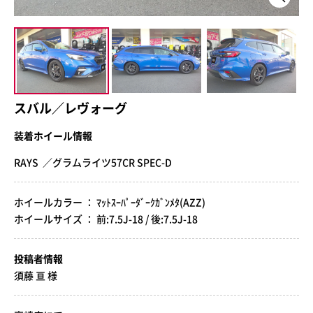
スバル／レヴォーグ
装着ホイール情報
RAYS ／グラムライツ57CR SPEC-D
ホイールカラー ： ﾏｯﾄｽｰﾊﾟｰﾀﾞｰｸｶﾞﾝﾒﾀ(AZZ)
ホイールサイズ ： 前:7.5J-18 / 後:7.5J-18
投稿者情報
須藤 亘 様