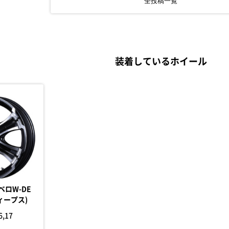
全投稿一覧
装着しているホイール
ルベロW-DE
ィープス)
6,17