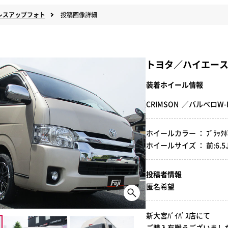
レスアップフォト
投稿画像詳細
トヨタ／ハイエー
装着ホイール情報
CRIMSON ／バルベロW
ホイールカラー ： ﾌﾞﾗｯｸﾎﾟ
ホイールサイズ ： 前:6.5J-17
投稿者情報
匿名希望
新大宮ﾊﾞｲﾊﾟｽ店にて
ご購入有難うございました