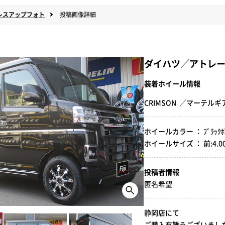
レスアップフォト
投稿画像詳細
ダイハツ／アトレ
装着ホイール情報
CRIMSON ／マーテルギ
ホイールカラー ： ﾌﾞﾗｯｸﾎﾟ
ホイールサイズ ： 前:4.00B-
投稿者情報
匿名希望
静岡店にて
ご購入有難うございました