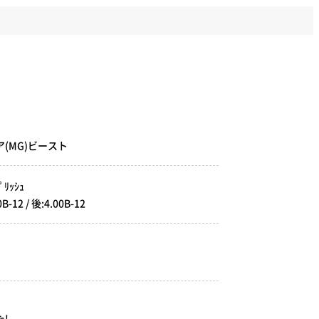
ー
ア(MG)ビースト
ﾘｯｼｭ
12 / 後:4.00B-12
!