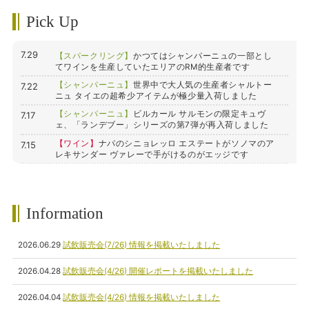
Pick Up
7.29
【スパークリング】
かつてはシャンパーニュの一部とし
てワインを生産していたエリアのRM的生産者です
【シャンパーニュ】
世界中で大人気の生産者シャルトー
7.22
ニュ タイエの超希少アイテムが極少量入荷しました
【シャンパーニュ】
ビルカール サルモンの限定キュヴ
7.17
ェ、「ランデブー」シリーズの第7弾が再入荷しました
【ワイン】
ナパのシニョレッロ エステートがソノマのア
7.15
レキサンダー ヴァレーで手がけるのがエッジです
【ワイン】
リッチな凝縮感と、凛とした冷涼さが融和す
7.15
る、ハドソンの限定トップ キュヴェが入荷しました
【ワイン】
世界中で高評価を獲得している、オクシデン
7.15
Information
タルの新ヴィンテージ2024年が限定入荷しました
【ワイン】
北部ローヌの盟主「E.ギガル」が手掛ける、
7.14
きれいでまろやかな味わいのロゼワインです
2026.06.29
試飲販売会(7/26) 情報を掲載いたしました
2026.04.28
試飲販売会(4/26) 開催レポートを掲載いたしました
2026.04.04
試飲販売会(4/26) 情報を掲載いたしました