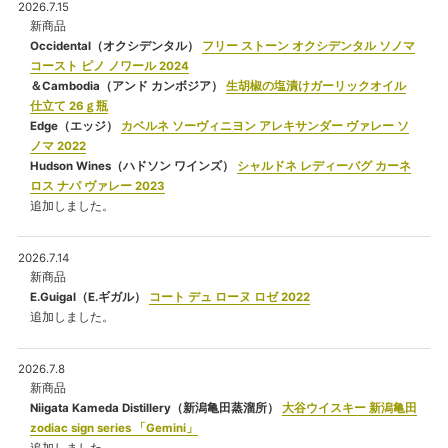
2026.7.15
新商品
Occidental（オクシデンタル）
フリー ストーン オクシデンタル ソノマ
コースト ピノ ノワール 2024
＆Cambodia（アンド カンボジア）
生胡椒の塩漬けガーリックオイル
仕立て 26ｇ瓶
Edge（エッジ）
カベルネ ソーヴィニヨン アレキサンダー ヴァレー ソ
ノマ 2022
Hudson Wines（ハドソン ワインズ）
シャルドネ レディーバグ カーネ
ロス ナパ ヴァレー 2023
追加しました。
2026.7.14
新商品
E.Guigal（E.ギガル）
コート デュ ローヌ ロゼ 2022
追加しました。
2026.7.8
新商品
Niigata Kameda Distillery（新潟亀田蒸溜所）
大谷ウイスキー 新潟亀田
zodiac sign series 「Gemini」