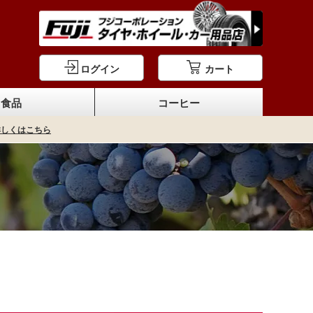
ログイン
カート
食品
コーヒー
詳しくはこちら
ーブオイル
料・ソース
おつまみ
オリーブ
パスタ
餃子
コーヒー豆・ドリップパック