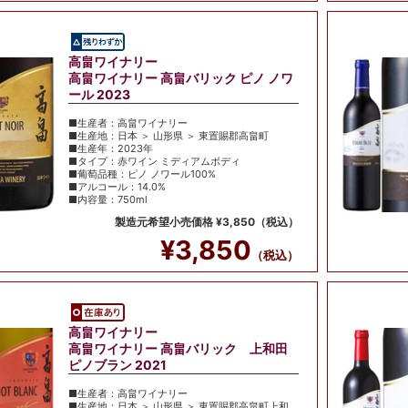
高畠ワイナリー
高畠ワイナリー 高畠バリック ピノ ノワ
ール 2023
■生産者：高畠ワイナリー
■生産地：日本 ＞ 山形県 ＞ 東置賜郡高畠町
■生産年：2023年
■タイプ：赤ワイン ミディアムボディ
■葡萄品種：ピノ ノワール100%
■アルコール：14.0%
■内容量：750ml
製造元希望小売価格 ¥3,850（税込）
¥3,850
（税込）
高畠ワイナリー
高畠ワイナリー 高畠バリック 上和田
ピノブラン 2021
■生産者：高畠ワイナリー
■生産地：日本 ＞ 山形県 ＞ 東置賜郡高畠町上和