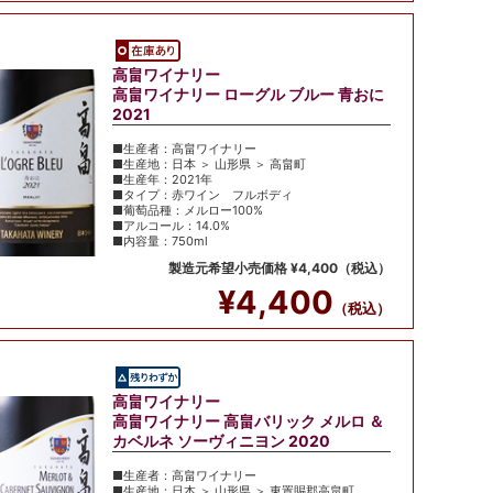
高畠ワイナリー
高畠ワイナリー ローグル ブルー 青おに
2021
■生産者：高畠ワイナリー
■生産地：日本 ＞ 山形県 ＞ 高畠町
■生産年：2021年
■タイプ：赤ワイン フルボディ
■葡萄品種：メルロー100%
■アルコール：14.0%
■内容量：750ml
製造元希望小売価格 ¥4,400（税込）
¥4,400
（税込）
高畠ワイナリー
高畠ワイナリー 高畠バリック メルロ ＆
カベルネ ソーヴィニヨン 2020
■生産者：高畠ワイナリー
■生産地：日本 ＞ 山形県 ＞ 東置賜郡高畠町