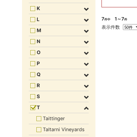
K
7
1～7
L
件中
件
表示件数
M
N
O
P
Q
R
S
T
Taittinger
Taltarni Vineyards