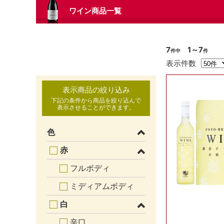
ワイン商品一覧
7
1～7
件中
件
表示件数
表示商品の絞り込み
下記の条件から商品を絞り込んで
表示させることができます。
色
赤
フルボディ
ミディアムボディ
白
辛口