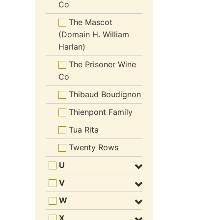
Co
The Mascot
(Domain H. William
Harlan)
The Prisoner Wine
Co
Thibaud Boudignon
Thienpont Family
Tua Rita
Twenty Rows
U
V
W
X