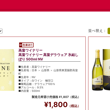
並べ替え：
高畠ワイナリー
高畠ワイナリー 高畠デラウェア 氷結し
ぼり 500ml NV
■生産者：高畠ワイナリー
■生産地：日本 ＞ 山形県 ＞ 山形県東置賜郡高畠
町
■生産年：NV
■タイプ：白ワイン 極甘口
■葡萄品種：デラウェア100％
■アルコール：9.5%
■内容量：500ml
製造元希望小売価格 ¥1,807（税込）
¥1,800
（税込）