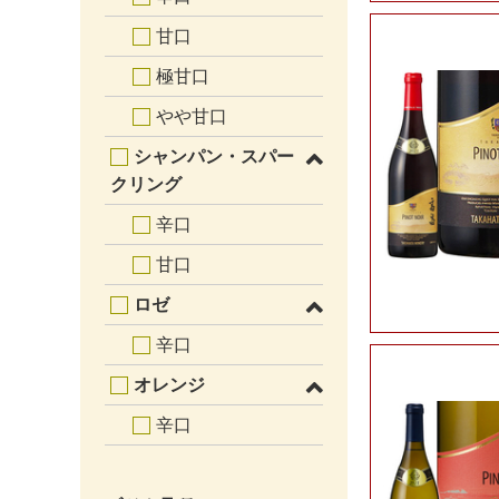
甘口
極甘口
やや甘口
シャンパン・スパー
クリング
辛口
甘口
ロゼ
辛口
オレンジ
辛口