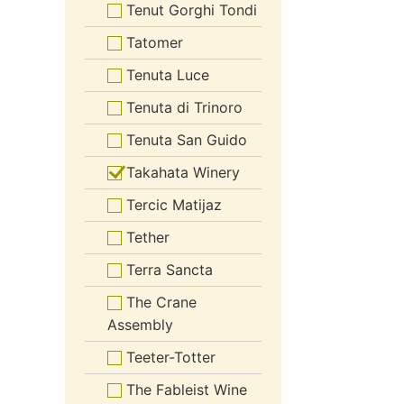
Tenut Gorghi Tondi
Tatomer
Tenuta Luce
Tenuta di Trinoro
Tenuta San Guido
Takahata Winery
Tercic Matijaz
Tether
Terra Sancta
The Crane
Assembly
Teeter-Totter
The Fableist Wine