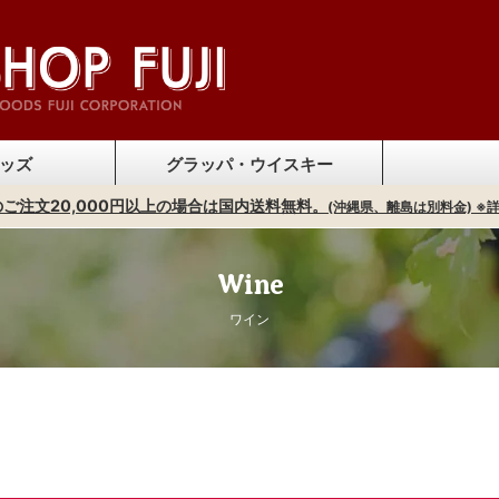
ッズ
グラッパ・ウイスキー
ご注文20,000円以上の場合は国内送料無料。
ンセーバー）
ジュグッズ
プナー
ラス
ッグ
リモンチェッロ
ウイスキー
ブランデー
グラッパ
ジン
(沖縄県、離島は別料金) ※
オリ
調味
Wine
ワイン