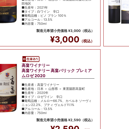
田地区
■生産年：2021年
■タイプ：白ワイン 辛口
■葡萄品種：ピノ ブラン 100％
■アルコール：13.5%
■内容量：750ml
製造元希望小売価格 ¥3,000（税込）
¥3,000
（税込）
高畠ワイナリー
高畠ワイナリー 高畠バリック プレミア
ムロゼ 2020
■生産者：高畠ワイナリー
■生産地：日本 ＞ 山形県 ＞ 東置賜郡高畠町
■生産年：2020年
■タイプ：ロゼワイン 辛口
■葡萄品種：メルロー66.7%、カベルネ ソーヴィ
ニョン22.2%、プティ ヴェルド11.1%
■アルコール：13.5%
■内容量：750ml
製造元希望小売価格 ¥2,590（税込）
¥2,590