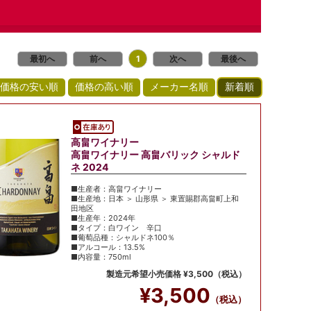
最初へ
前へ
次へ
最後へ
1
高畠ワイナリー
高畠ワイナリー 高畠バリック シャルド
ネ 2024
■生産者：高畠ワイナリー
■生産地：日本 ＞ 山形県 ＞ 東置賜郡高畠町上和
田地区
■生産年：2024年
■タイプ：白ワイン 辛口
■葡萄品種：シャルドネ100％
■アルコール：13.5%
■内容量：750ml
製造元希望小売価格 ¥3,500（税込）
¥3,500
（税込）