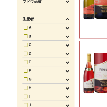
ブドウ品種
生産者
A
B
C
D
E
F
G
H
I
J