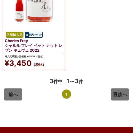
Charles Frey
シャルル フレイ ペット ナット レ
ザン キュヴェ 2022
輸入元希望小売価格 ¥4,840（税込）
¥3,450
（税込）
3
1～3
件中
件
前へ
1
最後へ