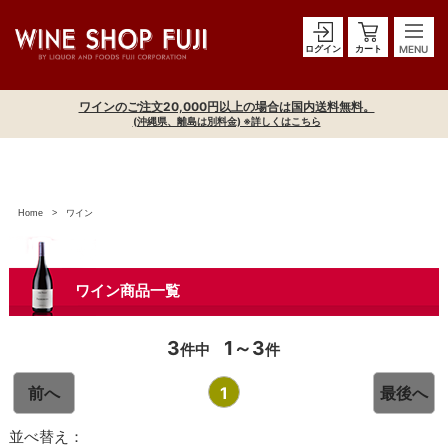
ログイン
カート
ワインのご注文20,000円以上の場合は国内送料無料。
(沖縄県、離島は別料金) ※詳しくはこちら
Home
ワイン
ワイン商品一覧
3
1～3
件中
件
前へ
1
最後へ
並べ替え：