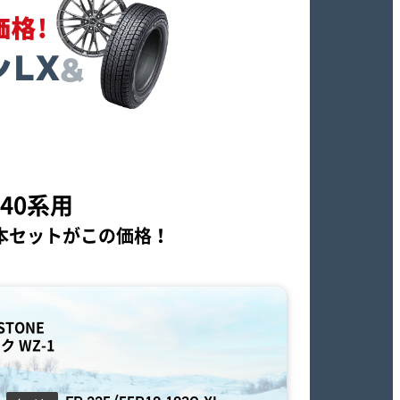
40系
用
本セットが
この価格！
STONE
 WZ-1