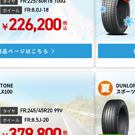
FR:225/60R18 100Q
タイヤ
FR:8.0J-18
ホイール
226,200
商品ページはこちら
STONE
DUNLO
X100
スポーツM
FR:245/45R20 99V
タイヤ
FR:8.5J-20
ホイール
379,800