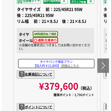
タイヤサイズ
前：225/45R21 95W
タ
後：225/45R21 95W
後：2
リム幅
前：21×8.5J 後：21×8.5J
リ
タイヤ
タ
ホイール
ホ
タイヤパンク保証プラン
【加入料￥21,800】
詳細はこちら
在庫表記について
¥379,600
（税込）
獲得ポイント
：3,796ポイント
ポイントについて