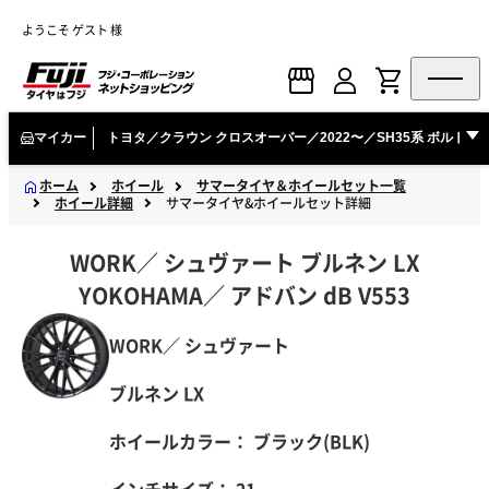
ようこそ ゲスト 様
マイカー
トヨタ／クラウン クロスオーバー／2022〜／SH35系 ボルト
ホーム
ホイール
サマータイヤ＆ホイールセット一覧
ホイール詳細
サマータイヤ&ホイールセット詳細
WORK
／
シュヴァート
ブルネン LX
YOKOHAMA
／
アドバン
dB V553
WORK／ シュヴァート
ブルネン LX
ホイールカラー：
ブラック(BLK)
インチサイズ： 21