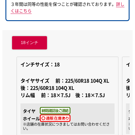
３年間は同等の性能を保つことが確認されております。
詳し
くはこちら
18インチ
インチサイズ：18
イン
タイヤサイズ
前：225/60R18 104Q XL
タ
後：225/60R18 104Q XL
後：2
リム幅
前：18×7.5J 後：18×7.5J
リ
タイヤ
タ
ホイール
ホ