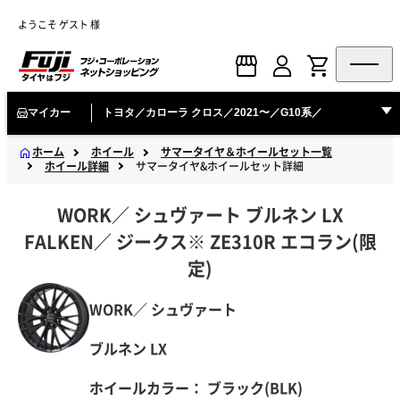
ようこそ ゲスト 様
マイカー
トヨタ／カローラ クロス／2021〜／G10系／
ホーム
ホイール
サマータイヤ＆ホイールセット一覧
ホイール詳細
サマータイヤ&ホイールセット詳細
WORK
／
シュヴァート
ブルネン LX
FALKEN
／
ジークス※
ZE310R エコラン(限
定)
WORK／ シュヴァート
ブルネン LX
ホイールカラー：
ブラック(BLK)