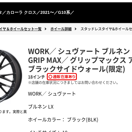
タ／カローラ クロス／2021〜／G10系／
イヤ＆ホイールセット一覧
ホイール詳細
スタッドレスタイヤ&ホイール
WORK
／
シュヴァート
ブルネン 
GRIP MAX
／
グリップマックス
ブラックサイドウォール(限定)
18インチ
WORK／ シュヴァート
ブルネン LX
ります。実際と異
ホイールカラー：
ブラック(BLK)