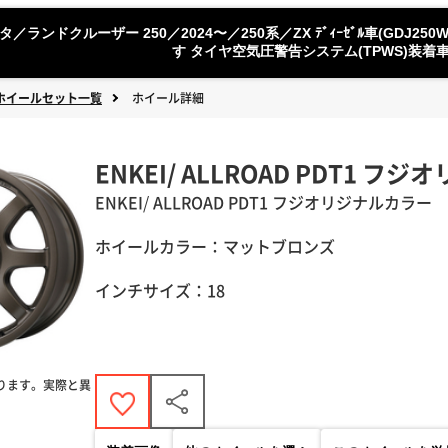
タ／ランドクルーザー 250／2024〜／250系／ZX ﾃﾞｨｰｾﾞﾙ車(GDJ25
す タイヤ空気圧警告システム(TPWS)装
ホイールセット一覧
ホイール詳細
ENKEI/ ALLROAD PDT1 
ENKEI
/
ALLROAD
PDT1 フジオリジナルカラー
ホイールカラー：マットブロンズ
インチサイズ：18
ります。実際と異