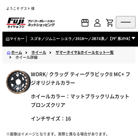
ようこそ ゲスト 様
マイカー
スズキ／ジムニー シエラ／2018〜／JB74系／【ｱｹﾞ系ｽﾀｲﾙ】 ﾘﾌ
ホーム
ホイール
サマータイヤ&ホイールセット一覧
ホイール詳細
WORK
/
クラッグ
ティーグラビックII MC+ フ
ジオリジナルカラー
ホイールカラー：マットブラックリムカット
ブロンズクリア
インチサイズ：16
※画像はイメージとなります。実際と異なる場合があります。