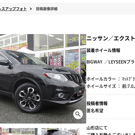
レスアップフォト
投稿画像詳細
ニッサン／エクス
装着ホイール情報
BIGWAY ／LEYSEE
ホイールカラー ： ﾏｯﾄﾌﾞﾗｯ
ホイールサイズ ： 前:7.0J-18
投稿者情報
匿名希望
山形店にて
ご購入有難うございました