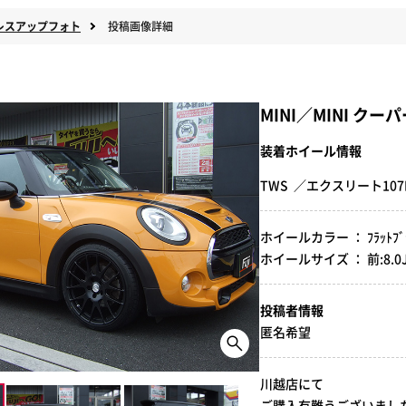
レスアップフォト
投稿画像詳細
MINI／MINI クー
装着ホイール情報
TWS ／エクスリート10
ホイールカラー ： ﾌﾗｯﾄﾌﾞ
ホイールサイズ ： 前:8.0J-18
投稿者情報
匿名希望
川越店にて
ご購入有難うございました