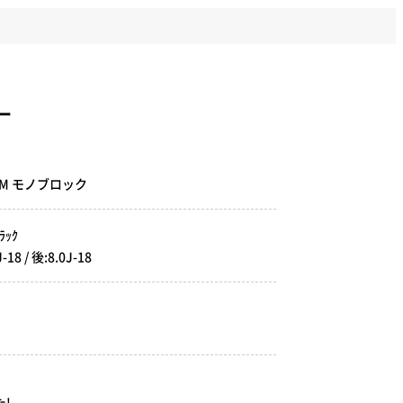
パー
7M モノブロック
ﾗｯｸ
 / 後:8.0J-18
!