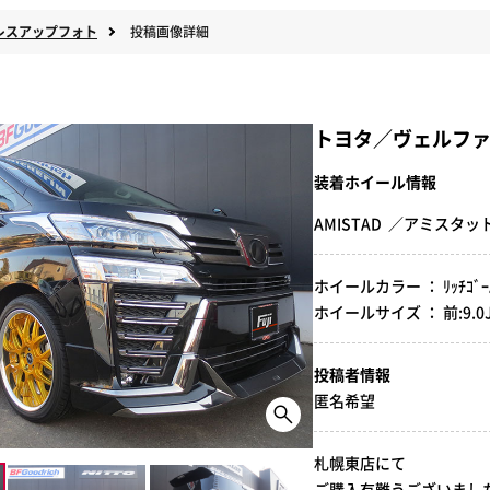
レスアップフォト
投稿画像詳細
トヨタ／ヴェルフ
装着ホイール情報
AMISTAD ／アミスタッ
ホイールカラー ： ﾘｯﾁｺﾞｰﾙﾄ
ホイールサイズ ： 前:9.0J-20
投稿者情報
匿名希望
札幌東店にて
ご購入有難うございました