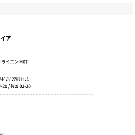
ァイア
トライエン M07
ﾞ/ﾊﾞﾌｱﾙﾏｲﾄﾘﾑ
 / 後:9.0J-20
!