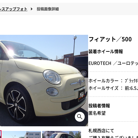
レスアップフォト
投稿画像詳細
フィアット／500
装着ホイール情報
EUROTECH ／ユーロ
ホイールカラー ： ﾌﾞﾗｯｸﾎﾟ
ホイールサイズ ： 前:6.5J-16
投稿者情報
匿名希望
札幌西店にて
ご購入有難うございました