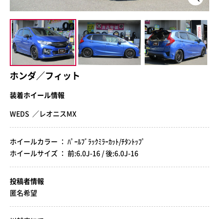
ホンダ／フィット
装着ホイール情報
WEDS ／レオニスMX
ホイールカラー ： ﾊﾟｰﾙﾌﾞﾗｯｸﾐﾗｰｶｯﾄ/ﾁﾀﾝﾄｯﾌﾟ
ホイールサイズ ： 前:6.0J-16 / 後:6.0J-16
投稿者情報
匿名希望