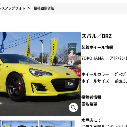
レスアップフォト
投稿画像詳細
スバル／BRZ
装着ホイール情報
YOKOHAMA ／アドバ
ホイールカラー ： ﾀﾞｰｸﾌﾞﾛﾝ
ホイールサイズ ： 前:8.5J-18
投稿者情報
匿名希望
水戸店にて
ご購入有難うございました