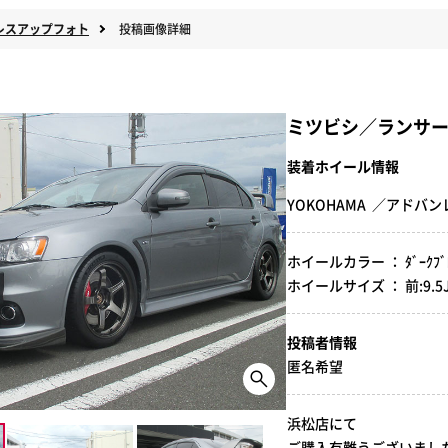
レスアップフォト
投稿画像詳細
ミツビシ／ランサ
装着ホイール情報
YOKOHAMA ／アドバ
ホイールカラー ： ﾀﾞｰｸﾌﾞﾛﾝ
ホイールサイズ ： 前:9.5J-18
投稿者情報
匿名希望
浜松店にて
ご購入有難うございました