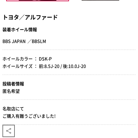
トヨタ／アルファード
装着ホイール情報
BBS JAPAN ／BBSLM
ホイールカラー ： DSK-P
ホイールサイズ ： 前:8.5J-20 / 後:10.0J-20
投稿者情報
匿名希望
名取店にて
ご購入有難うございました!