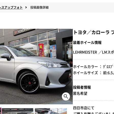
レスアップフォト
投稿画像詳細
トヨタ／カローラ 
装着ホイール情報
LEHRMEISTER ／L
ホイールカラー ： ｸﾞﾛｽﾌﾞﾗｯ
ホイールサイズ ： 前:6.5J-17
投稿者情報
匿名希望
四日市店にて
ご購入有難うございました