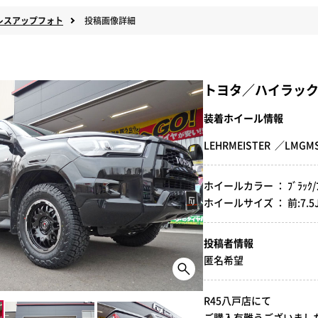
レスアップフォト
投稿画像詳細
トヨタ／ハイラッ
装着ホイール情報
LEHRMEISTER ／LM
ホイールカラー ： ﾌﾞﾗｯｸ/ﾌﾞ
ホイールサイズ ： 前:7.5J-17
投稿者情報
匿名希望
R45八戸店にて
ご購入有難うございました