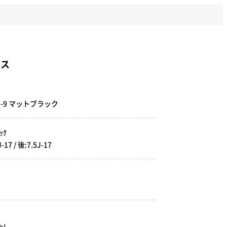
クス
CS-9 マットブラック
ｯｸ
 / 後:7.5J-17
!