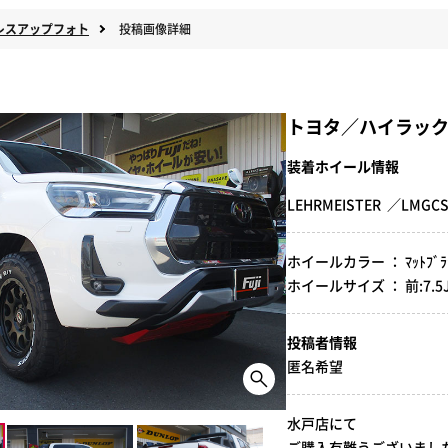
レスアップフォト
投稿画像詳細
トヨタ／ハイラッ
装着ホイール情報
LEHRMEISTER ／LMG
ホイールカラー ： ﾏｯﾄﾌﾞﾗ
ホイールサイズ ： 前:7.5J-17
投稿者情報
匿名希望
水戸店にて
ご購入有難うございました