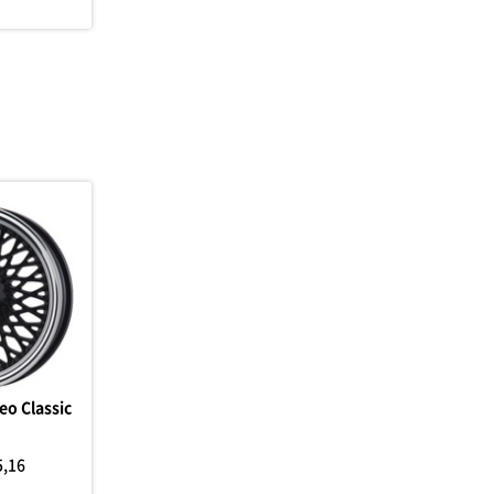
eo Classic
5,16