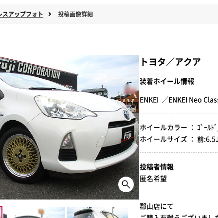
レスアップフォト
投稿画像詳細
トヨタ／アクア
装着ホイール情報
ENKEI ／ENKEI Neo Clas
ホイールカラー ： ｺﾞｰﾙﾄﾞ/ﾏ
ホイールサイズ ： 前:6.5J-16
投稿者情報
匿名希望
郡山店にて
ご購入有難うございました