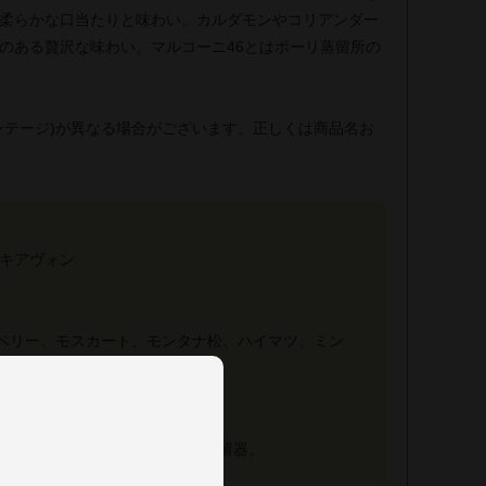
柔らかな口当たりと味わい。カルダモンやコリアンダー
のある贅沢な味わい。マルコーニ46とはポーリ蒸留所の
ンテージ)が異なる場合がございます。正しくは商品名お
スキアヴォン
ーベリー、モスカート、モンタナ松、ハイマツ、ミン
による蒸留、真空ベインマリー蒸留器。