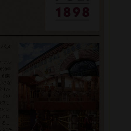
ッパメ
 デル
98年
。創業
小さな
搾りか
。その
設立し
にヒン
ことに
するこ
コポにそ