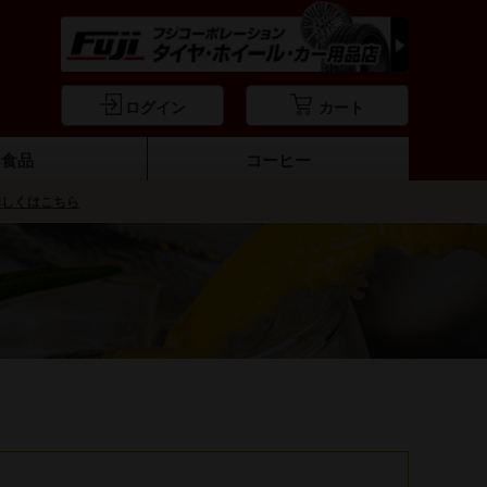
ログイン
カート
食品
コーヒー
詳しくはこちら
ーブオイル
料・ソース
おつまみ
オリーブ
パスタ
餃子
コーヒー豆・ドリップパック