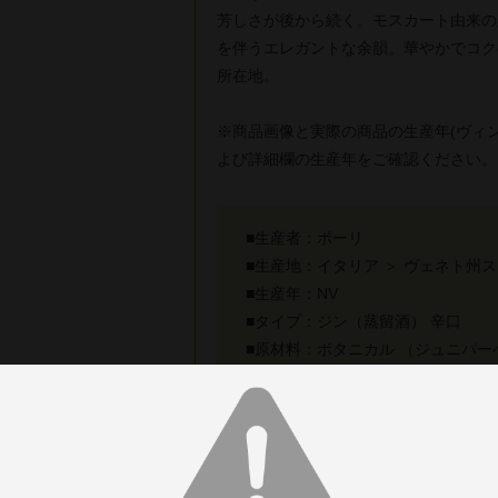
芳しさが後から続く。モスカート由来の
を伴うエレガントな余韻。華やかでコク
所在地。
※商品画像と実際の商品の生産年(ヴィ
よび詳細欄の生産年をご確認ください。
■生産者：ポーリ
■生産地：イタリア ＞ ヴェネト州
■生産年：NV
■タイプ：ジン（蒸留酒） 辛口
■原材料：ボタニカル （ジュニパ
ト、カルダモン、コリアンダー）
■アルコール：46.0%
■内容量：700ml
■醸造：クリソペアを使用した職人