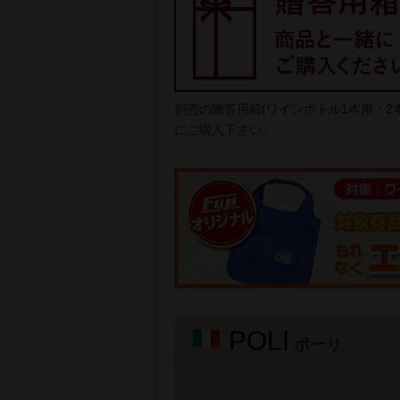
別売の贈答用箱(ワインボトル1本用・
にご購入下さい。
POLI
ポーリ