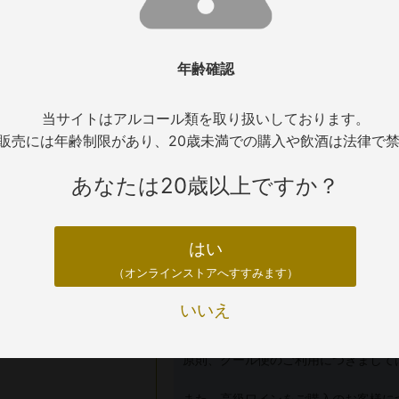
在庫について
年齢確認
商品の在庫については通信販売と店頭販
ってはご希望の本数がご準備ができない
当サイトはアルコール類を取り扱いしております。
だくようお願いいたします。
販売には年齢制限があり、20歳未満での購入や飲酒は法律で
配送について
あなたは20歳以上ですか？
【夏季 （5月から10月頃）のワ
はい
（オンラインストアへすすみます）
配送中の温度変化によるワインの液漏
のご利用をお薦めしております。
いいえ
クール便をご利用になられない場合の
応じかねますので予めご了承ください
原則、クール便のご利用につきまして