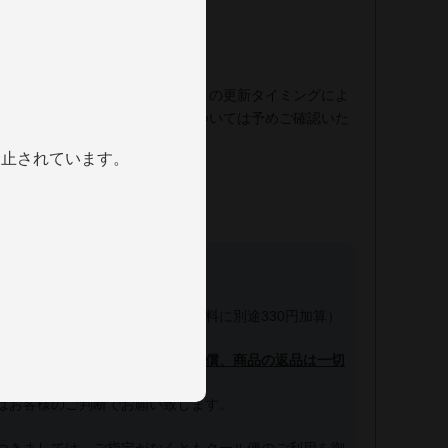
売の共有になります。在庫データの更新タイミングによ
場合がございます、在庫状況については予めご確認いた
禁止されています。
インの配送につきまして】
れを防ぐ為、夏季はクール便（送料に別途330円加算）
液漏れ事故や品質劣化等による補償、商品の返品は一切
ませ。
はお客様のご判断でお願い致します。