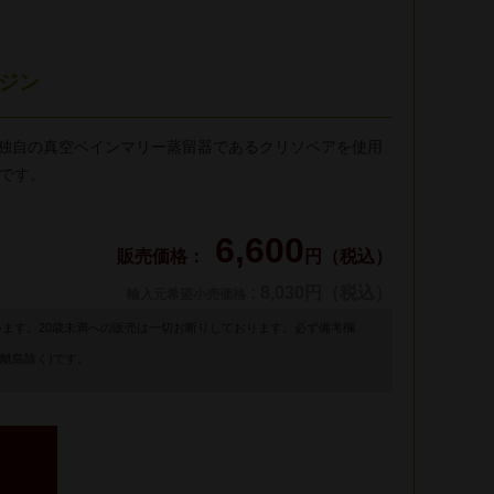
 ジン
 が独自の真空ベインマリー蒸留器であるクリソペアを使用
です。
6,600
円（税込）
: 8,030円（税込）
輸入元希望小売価格
います。20歳未満への販売は一切お断りしております。必ず備考欄
離島除く)です。