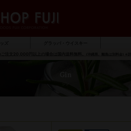
ッズ
グラッパ・ウイスキー
ご注文20,000円以上の場合は国内送料無料。
ンセーバー）
ジュグッズ
プナー
ラス
ッグ
リモンチェッロ
ウイスキー
ブランデー
グラッパ
ジン
(沖縄県、離島は別料金) ※
オリ
調味
Gin
ジン