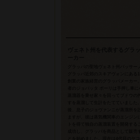
ヴェネト州を代表するグラ
ーカー
グラッパの聖地ヴェネト州バッサーノ
グラッパ近郊のスキアヴォンにある18
創業の家族経営のグラッパメーカー
者のジョバッタ ポーリは手押し車に
蒸溜器を乗せ家々を回ってブドウの
すを蒸溜して生計をたてていました
後、息子のジョヴァンニが蒸溜所を
ますが、彼は蒸気機関車のエンジン
トを得て独自の蒸溜装置を開発する
成功し、グラッパを商品として販売
とを始めました。現在は4代目のヤ