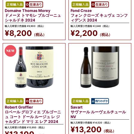
Domaine Thomas Morey
Fond Croze
ドメーヌ トマモレ ブルゴーニュ
フォン クローズ キュヴェ コンフ
シャルドネ 2024
ィデンス 2024
輸入元希望小売価格 ¥9,900（税込）
輸入元希望小売価格 ¥2,640（税込）
¥8,200
¥2,200
（税込）
（税込）
Robert Groffier
Savart
ロベール グロフィエ ブルゴーニ
サヴァール ルーヴェルチュール
ュ コート ドール ルージュ レ ジ
NV
ャルダン ド マリ エ レア 2024
輸入元希望小売価格 ¥14,520（税込）
¥13,200
輸入元希望小売価格 ¥15,950（税込）
（税込）