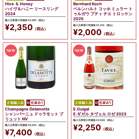
Hive ＆ Honey
Bernhard Koch
ハイヴ＆ハニー リースリング
ベルンハルト コッホ ミュラー ト
2024
ゥルガウ プティ チエ トロッケン
2025
輸入元希望小売価格 ¥2,585（税込）
¥2,350
輸入元希望小売価格 ¥2,310（税込）
（税込）
¥2,000
（税込）
Champagne Delamotte
E.Guigal
シャンパーニュ ドゥラモット ブ
E.ギガル タヴェル ロゼ 2023
リュット NV
輸入元希望小売価格 ¥3,080（税込）
¥2,250
輸入元希望小売価格 ¥9,350（税込）
（税込）
¥7,400
（税込）