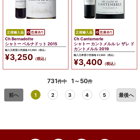
Ch Bernadotte
Ch Cantemerle
シャトー ベルナドット 2015
シャトー カントメルル レ ザレ ド
カントメルル 2019
輸入元希望小売価格 ¥3,960（税込）
¥3,250
輸入元希望小売価格 ¥3,960（税込）
（税込）
¥3,400
（税込）
731
1～50
件中
件
前へ
1
2
3
4
5
最後へ