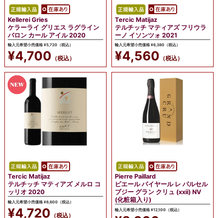
Kellerei Gries
Tercic Matijaz
ケラーライ グリエス ラグライン
テルチッチ マティアズ フリウラ
バロン カール アイル 2020
ーノ イソンツォ 2021
輸入元希望小売価格 ¥5,720（税込）
輸入元希望小売価格 ¥6,380（税込）
¥4,700
¥4,560
（税込）
（税込）
Tercic Matijaz
Pierre Paillard
テルチッチ マティアズ メルロ コ
ピエール パイヤール レ パルセル
ッリオ 2020
ブジー グラン クリュ (xxii) NV
(化粧箱入り)
輸入元希望小売価格 ¥6,600（税込）
¥4,720
輸入元希望小売価格 ¥12,100（税込）
（税込）