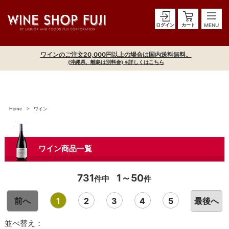
ログイン
カート
ワインのご注文20,000円以上の場合は国内送料無料。
(沖縄県、離島は別料金) ※詳しくはこちら
Home
ワイン
ワイン商品一覧
731
1～50
件中
件
前へ
1
2
3
4
5
最後へ
並べ替え：