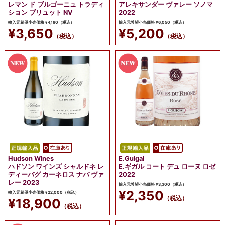
レマン ド ブルゴーニュ トラディ
アレキサンダー ヴァレー ソノマ
ション ブリュット NV
2022
輸入元希望小売価格 ¥4,180（税込）
輸入元希望小売価格 ¥6,050（税込）
¥3,650
¥5,200
（税込）
（税込）
Hudson Wines
E.Guigal
ハドソン ワインズ シャルドネ レ
E.ギガル コート デュ ローヌ ロゼ
ディーバグ カーネロス ナパ ヴァ
2022
レー 2023
輸入元希望小売価格 ¥3,300（税込）
¥2,350
輸入元希望小売価格 ¥22,000（税込）
（税込）
¥18,900
（税込）