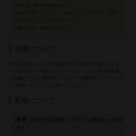
間熟成。瓶内熟成最低3ヶ月。
■合う料理：しっかりした味わいのパスタ料理、中期
熟成チーズ、サラミやプロシュート。
■輸入者名：有限会社アビコ
在庫について
商品の在庫については通信販売と店頭販売の共有になりま
す。在庫データの更新タイミングによってはご希望の本数が
ご準備ができない場合がございます、在庫状況については予
めご確認いただくようお願いいたします。
配送について
【夏季 （5月から10月頃）のワインの配送につきま
して】