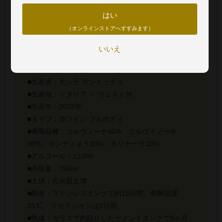
はい
※商品画像と実際の商品の生産年(ヴィンテージ)が異なる場合
（オンラインストアへすすみます）
がございます。正しくは商品名および詳細欄の生産年をご確
認ください。
いいえ
■生産者：モンテ サントッチョ
■生産地：イタリア ＞ ヴェネト州
■生産年：2022年
■タイプ：赤ワイン フルボディ
■葡萄品種：コルヴィーナ40%、コルヴィノーネ
30%、ロンディネラ20%、モリナーラ10%
■アルコール：12.0%
■内容量：750ml
■土壌：石灰質土壌
■醸造：ステンレスタンクで約15日間。発酵温度
25℃。 マセラシオンは5日間。
■熟成：ガラスで内貼りしたセメントタンクで9ヶ月