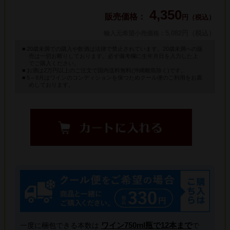
4,350
円（税込）
: 5,082円（税込）
輸入元希望小売価格
20歳未満での購入や飲酒は法律で禁止されています。20歳未満への販
売は一切お断りしております。必ず備考欄に生年月日を入力した上
でご購入ください。
お酒は2万円以上のご注文で国内送料無料(沖縄離島除く)です。
5～9月はワインのコンディションを保つためクール便のご利用をお薦
めしております。
ワイン750ml瓶で12本まで
一度に梱包できる本数は
で