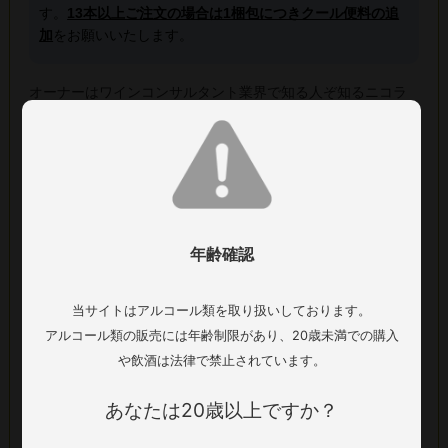
す。
13本以上ご注文の場合は1梱包につきクール便料の追
加
をお願いいたします。
オーナーはワインコンサルタント業界で知る人ぞ知るニコラ
フェッラーリ氏。彼はジュゼッペ クインタレッリで2002年か
ら10年間、ブドウの栽培から醸造の全ての仕事に従事し2006
年に自身のワイナリーを、購入した後も
クインタレッリの要
望でクインタレッリの仕事を継続しながらモンテ サントッチ
ョでワイン造りを行っている。
2006年にヴァルポリチェッラ
クラッシコ地域内で高評価のファネの丘に自社畑を所有し、
年齢確認
地元で語り継がれてきた伝統的なヴァルポリチェッラの味わ
いにひたすらこだわり続けています。
当サイトはアルコール類を取り扱いしております。
アルコール類の販売には年齢制限があり、20歳未満での購入
鮮やかなルビー色が印象的で、香りには新鮮なフルーツが広
や飲酒は法律で禁止されています。
がっています。味わいは塩味が感じられ、心地よいアマレー
ナの風味が特徴です。また、上品な酸味と塩味のバランスが
あなたは20歳以上ですか？
取れている点も強調されています。全体として、フルーティ
ーでありながらも複雑な味わいが楽しめるワイン。