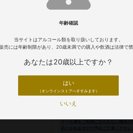
■輸入者名：株式会社稲葉
年齢確認
在庫について
当サイトはアルコール類を取り扱いしております。
商品の在庫については通信販売と店頭販
販売には年齢制限があり、20歳未満での購入や飲酒は法律で
ってはご希望の本数がご準備ができない
だくようお願いいたします。
あなたは20歳以上ですか？
配送について
はい
（オンラインストアへすすみます）
【夏季 （5月から10月頃）のワ
いいえ
配送中の温度変化によるワインの液漏
のご利用をお薦めしております。
クール便をご利用になられない場合の
応じかねますので予めご了承ください