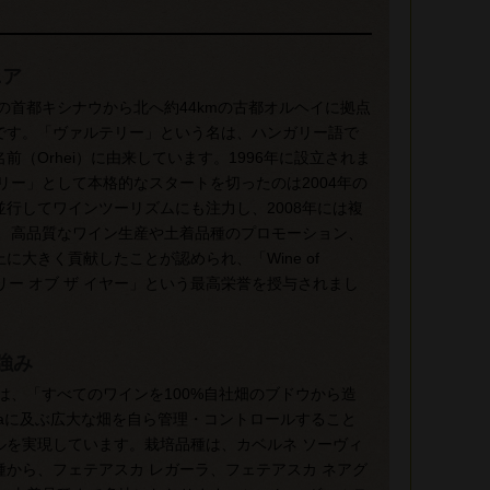
ニア
の首都キシナウから北へ約44kmの古都オルヘイに拠点
です。「ヴァルテリー」という名は、ハンガリー語で
（Orhei）に由来しています。1996年に設立されま
リー」として本格的なスタートを切ったのは2004年の
行してワインツーリズムにも注力し、2008年には複
は、高品質なワイン生産や土着品種のプロモーション、
大きく貢献したことが認められ、「Wine of
ナリー オブ ザ イヤー」という最高栄誉を授与されまし
強み
は、「すべてのワインを100%自社畑のブドウから造
haに及ぶ広大な畑を自ら管理・コントロールすること
ルを実現しています。栽培品種は、カベルネ ソーヴィ
から、フェテアスカ レガーラ、フェテアスカ ネアグ