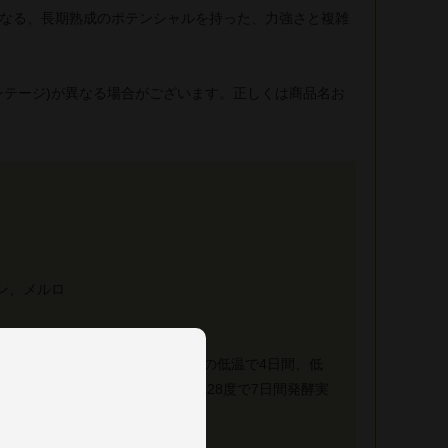
なる、長期熟成のポテンシャルを持った、力強さと複雑
ンテージ)が異なる場合がございます。正しくは商品名お
ン、メルロ
0%除梗、アルコール発酵前に8度の低温で4日間、低
に別々のステンレスタンクに入れ28度で7日間発酵実
ブレンドを行い樽に移す
樽）で33ヶ月間の熟成