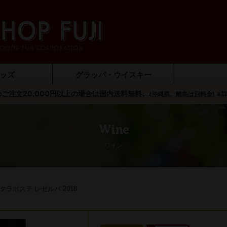
ッズ
グラッパ・ウイスキー
ご注文20,000円以上の場合は国内送料無料。
ンセーバー）
ジュグッズ
プナー
ラス
ッグ
リモンチェッロ
ウイスキー
ブランデー
グラッパ
ジン
(沖縄県、離島は別料金) ※
オリ
調味
Wine
ワイン
ー タラボステ レゼルバ 2018