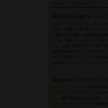
シャトー ヴァルテリー
革新と伝統を掲げるパイオ
シャトー ヴァルテリーは、モルドバ
を置く、同国を代表するワイナリー
「要塞のある場所」を意味する町の名前
したが、現在の「シャトー ヴァルテ
こと。以来、高品質なワイン造りと並
合宿泊施設をオープン。2023年に
そして世界的なモルドバへの関心向上に
Moldova」によって「ベスト ワイ
た。
自社畑100%へのこだわりと
シャトー ヴァルテリーの最大の特徴
っている」という点です。合計520
で、一切の妥協を許さない品質レベ
ニヨンやシャルドネといった国際品種