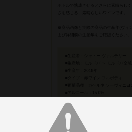
ボトルで熟成させるとさらに素晴らしく
さを感じる、素晴らしいワインです。
※商品画像と実際の商品の生産年(ヴィ
よび詳細欄の生産年をご確認ください。
■生産者：シャトー ヴァルテリー
■生産地：モルドバ ＞ モルドバ全域
■生産年：2018年
■タイプ：赤ワイン フルボディ
■葡萄品種：カベルネ ソーヴィニヨ
■アルコール：15.0%
■内容量：750ml
■醸造：手摘みで収穫した葡萄は10
温マセレーションを実施、品種ごと
施、マロラクティック発酵終了後、
■熟成：225Lのフレンチオーク（新