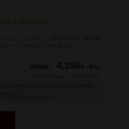
テ レゼルバ 2018
・ワイナリー・オブ・ザ・イヤー」に選出されたワイン造りの歴
・パフォーマンスの高いワインが入荷しました
4,350
円（税込）
: 5,500円（税込）
輸入元希望小売価格
います。20歳未満への販売は一切お断りしております。必ず備考欄
離島除く)です。
クール便のご利用をお薦めしております。