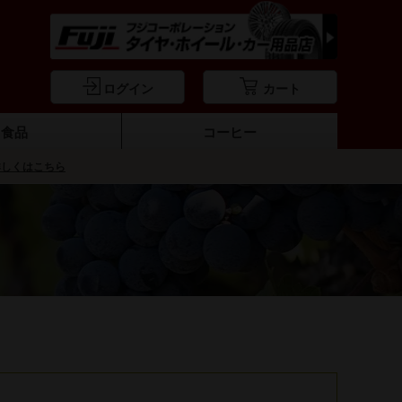
ログイン
カート
食品
コーヒー
詳しくはこちら
ーブオイル
料・ソース
おつまみ
オリーブ
パスタ
餃子
コーヒー豆・ドリップパック