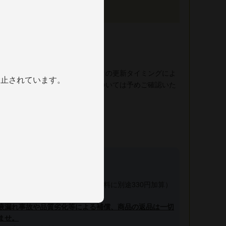
売の共有になります。在庫データの更新タイミングによ
禁止されています。
場合がございます、在庫状況については予めご確認いた
インの配送につきまして】
れを防ぐ為、夏季はクール便（送料に別途330円加算）
液漏れ事故や品質劣化等による補償、商品の返品は一切
ませ。