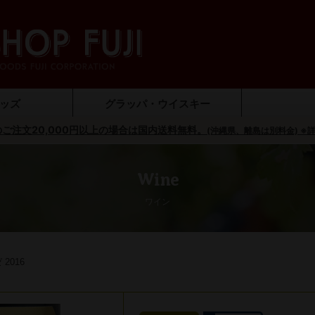
ッズ
グラッパ・ウイスキー
ご注文20,000円以上の場合は国内送料無料。
ンセーバー）
ジュグッズ
プナー
ラス
ッグ
リモンチェッロ
ウイスキー
ブランデー
グラッパ
ジン
(沖縄県、離島は別料金) ※
オリ
調味
Wine
ワイン
2016