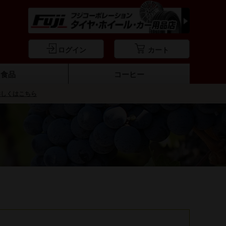
ログイン
カート
食品
コーヒー
詳しくはこちら
ーブオイル
料・ソース
おつまみ
オリーブ
パスタ
餃子
コーヒー豆・ドリップパック