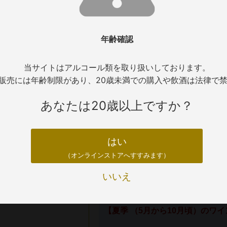
■内容量：750ml
■醸造：ステンレスタンクで発酵
■熟成：スラヴォニアオークのバリ
年齢確認
■参考評価：JS91点
■輸入者名：株式会社 フィラディス
当サイトはアルコール類を取り扱いしております。
販売には年齢制限があり、20歳未満での購入や飲酒は法律で
在庫について
あなたは20歳以上ですか？
商品の在庫については通信販売と店頭販
ってはご希望の本数がご準備ができない
はい
だくようお願いいたします。
（オンラインストアへすすみます）
配送について
いいえ
【夏季 （5月から10月頃）のワ