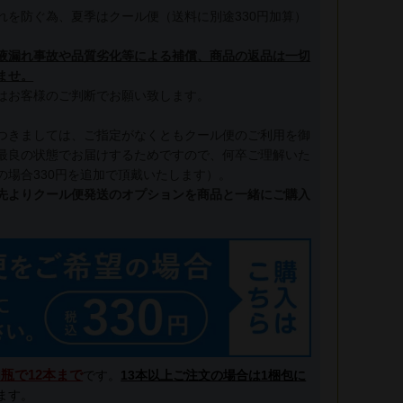
れを防ぐ為、夏季はクール便（送料に別途330円加算）
液漏れ事故や品質劣化等による補償、商品の返品は一切
ませ。
はお客様のご判断でお願い致します。
つきましては、ご指定がなくともクール便のご利用を御
最良の状態でお届けするためですので、何卒ご理解いた
の場合330円を追加で頂戴いたします）。
先よりクール便発送のオプションを商品と一緒にご購入
l瓶で12本まで
です。
13本以上ご注文の場合は1梱包に
ます。