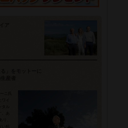
イア
造る」をモットーに
的生産者
チーニ氏
たワイ
ンタル
す。あ
あり、
古い粘