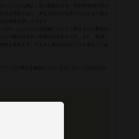
タンニンが心地よく舌に馴染みます。2016年特有の芯の
に引き締めており、単なる軽やかな赤ワインとは一線を
正な骨格を感じさせます。
ーゼや、シンプルに塩胡椒とハーブで焼き上げた豚肩ロ
インの酸が引き合う構成がおすすめです。また、熟成し
相性を見せます。今まさに飲み頃のピークを迎えつつあ
。
ンテージ)が異なる場合がございます。正しくは商品名お
ソ（サンジョヴェーゼ） 100%