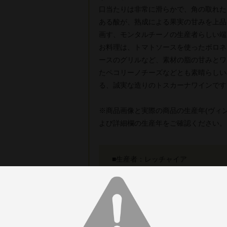
口当たりは非常に滑らかで、角の取れた
ある酸が、熟成による果実の甘みを上品
画す、モンタルチーノの生産者らしい端
お料理は、トマトソースを使ったボロネ
ースのグリルなど、素材の脂の甘みとワ
たペコリーノチーズなどとも素晴らしい
る、誠実な造りのトスカーナワインです
※商品画像と実際の商品の生産年(ヴィ
よび詳細欄の生産年をご確認ください。
■生産者：レッチャイア
■生産地：イタリア ＞ トスカーナ州
■生産年：2016年
■タイプ：赤ワイン フルボディ
■原材料：サンジョヴェーゼ・グロッ
■アルコール：14.0%