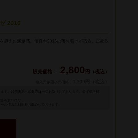
 2016
を超えた満足感。優良年2016の落ち着きが宿る、正統派
2,800
円（税込）
: 3,300円（税込）
輸入元希望小売価格
います。20歳未満への販売は一切お断りしております。必ず備考欄
離島除く)です。
クール便のご利用をお薦めしております。