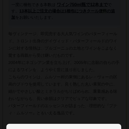
ワイン750ml瓶で12本まで
一度に梱包できる本数は
で
す。
13本以上ご注文の場合は1梱包につきクール便料の追
加
をお願いいたします。
毎ヴィンテージ、即完売する大人気ワインのバターフィール
ド。トロント出身のデイヴィッド・バターフィールドのワイ
ンに対する情熱は、ブルゴーニュの土地とワインをこよなく
愛する両親から受け継いだものです。
2004年にネゴシアン業を立ち上げ、2005年に念願の自らの手
によるワインを、ようやく世に送り出しました。
こちらのワインは、ムルソー村の東側にあるレ・ヴォーの区
画のブドウを使用しています。良く熟した丸い果実の中に、
細かでやさしい酸とミネラルがちりばめられ、重量感ある味
わいながらも、長い余韻はクリアでピュアな印象です。
バターフィールドのエッセンスが詰まった、理想的な『プテ
ィ・ムルソー』ともいえる逸品です。
※商品画像と実際の商品の生産年(ヴィンテージ)が異なる場合