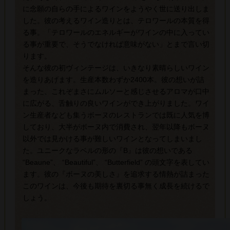
に念願の自らの手によるワインをようやく世に送り出しま
した。彼の考えるワイン造りとは、テロワールの本質を得
る事。「テロワールのエネルギーがワインの中に入ってい
る事が重要で、そうでなければ意味がない」とまで言い切
ります。
そんな彼の初ヴィンテージは、いきなり素晴らしいワイン
を造りあげます。生産本数わずか2400本。彼の想いが詰
まった、これぞまさにムルソーと感じさせるアロマが口中
に広がる、舌触りの良いワインができ上がりました。ワイ
ン生産者なども集うボーヌのレストランでは既に人気を博
しており、大半がボーヌ内で消費され、翌年以降もボーヌ
以外では見かける事が難しいワインとなってしまいまし
た。ユニークなラベルの形の『B』は彼の想いである
“Beaune”、 “Beautiful”、 “Butterfield” の頭文字を表してい
ます。彼の『ボーヌの美しさ』を追求する情熱が詰まった
このワインは、今後も期待を裏切る事無く成長を続けるで
しょう。