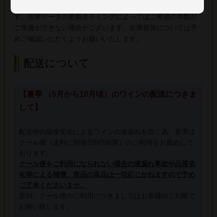
商品の在庫については通信販売と店頭販売の共有になりま
す。在庫データの更新タイミングによってはご希望の本数が
ご準備ができない場合がございます、在庫状況については予
めご確認いただくようお願いいたします。
配送について
【夏季 （5月から10月頃）のワインの配送につきま
して】
配送中の温度変化によるワインの液漏れを防ぐ為、夏季は
クール便（送料に別途330円加算）のご利用をお薦めして
おります。
クール便をご利用になられない場合の液漏れ事故や品質劣
化等による補償、商品の返品は一切応じかねますので予め
ご了承くださいませ。
原則、クール便のご利用につきましてはお客様のご判断で
お願い致します。