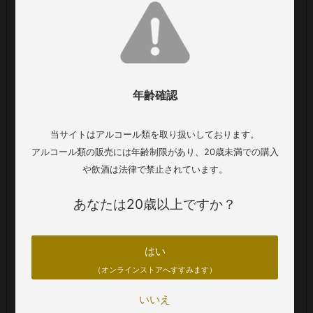
がございます。正しくは商品名および詳細欄の生産年をご確
認ください。
■生産者：バターフィールド
年齢確認
■生産地：フランス ＞ ブルゴーニュ ＞ ムルソー
■生産年：2023年
■タイプ：白ワイン 辛口
当サイトはアルコール類を取り扱いしております。
■葡萄品種：シャルドネ100%
アルコール類の販売には年齢制限があり、20歳未満での購入
■アルコール：13.0%
や飲酒は法律で禁止されています。
■内容量：750ml
あなたは20歳以上ですか？
■醸造・熟成：バリック発酵(新樽10%)／12ヶ月熟成
後、澱とともにステンレスタンクで9ヶ月間の熟成
■輸入者名：株式会社フィラディス
はい
（オンラインストアへすすみます）
在庫について
いいえ