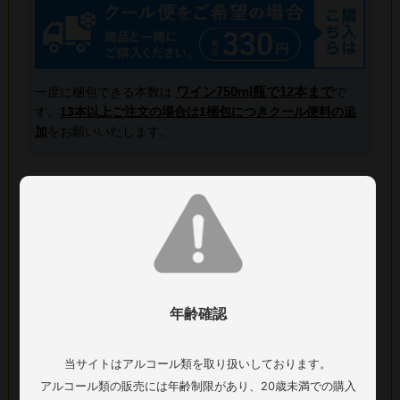
ワイン750ml瓶で12本まで
一度に梱包できる本数は
で
す。
13本以上ご注文の場合は1梱包につきクール便料の追
加
をお願いいたします。
1897年創業のクロード・カザルは、グラン・クリュのル・メ
ニル・シュール・オジェと、グラン・クリュのオジェの二つ
のグランクリュと、その周辺のプルミエクリュのみに約9haの
畑を所有する、レコルタン・マニピュランです。同時に、長
い間ボランジェやルイ・ロデレールなどトップ・メゾンにブ
ドウを供給してきました。
年齢確認
こちらのシャンパーニュは、クロ・カザルの中でも、1950年
代に植樹された古樹の区画のみから造られる、トップ・キュ
ヴェのブラン・ド・ブランです。
当サイトはアルコール類を取り扱いしております。
ベースワインの一部は、バリックで発酵を行っています。華
アルコール類の販売には年齢制限があり、20歳未満での購入