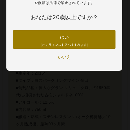
やかで広がりのある熟度の高い果実に加え、古樹の深みや緻
や飲酒は法律で禁止されています。
密さ、複雑さを備えています。
あなたは20歳以上ですか？
※商品画像と実際の商品の生産年(ヴィンテージ)が異なる場合
がございます。正しくは商品名および詳細欄の生産年をご確
認ください。
はい
（オンラインストアへすすみます）
■生産者：クロード カザル
いいえ
■生産地：フランス ＞ シャンパーニュ ＞ コート デ
ブラン
■生産年：2015年
■タイプ：白スパークリングワイン 辛口
■葡萄品種：偉大なグラン クリュ「クロ」の1950年
代に植樹された古樹シャルドネ100%
■アルコール：12.5%
■内容量：750ml
■醸造・熟成：ステンレスタンク+オーク樽発酵／10
ヶ月熟成後、瓶熟93ヶ月間