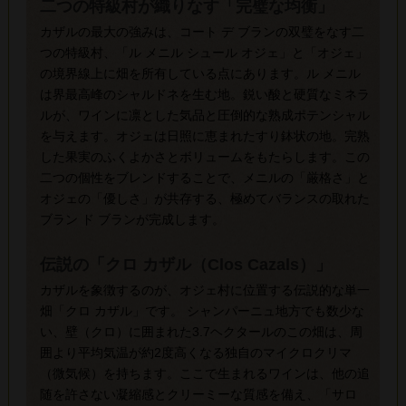
二つの特級村が織りなす「完璧な均衡」
カザルの最大の強みは、コート デ ブランの双璧をなす二
つの特級村、「ル メニル シュール オジェ」と「オジェ」
の境界線上に畑を所有している点にあります。ル メニル
は界最高峰のシャルドネを生む地。鋭い酸と硬質なミネラ
ルが、ワインに凛とした気品と圧倒的な熟成ポテンシャル
を与えます。オジェは日照に恵まれたすり鉢状の地。完熟
した果実のふくよかさとボリュームをもたらします。この
二つの個性をブレンドすることで、メニルの「厳格さ」と
オジェの「優しさ」が共存する、極めてバランスの取れた
ブラン ド ブランが完成します。
伝説の「クロ カザル（Clos Cazals）」
カザルを象徴するのが、オジェ村に位置する伝説的な単一
畑「クロ カザル」です。 シャンパーニュ地方でも数少な
い、壁（クロ）に囲まれた3.7ヘクタールのこの畑は、周
囲より平均気温が約2度高くなる独自のマイクロクリマ
（微気候）を持ちます。ここで生まれるワインは、他の追
随を許さない凝縮感とクリーミーな質感を備え、「サロ