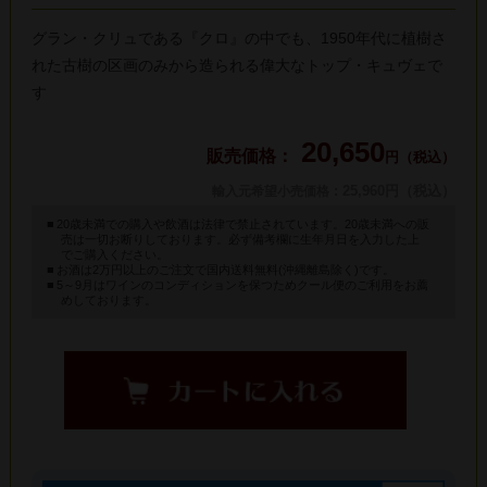
グラン・クリュである『クロ』の中でも、1950年代に植樹さ
れた古樹の区画のみから造られる偉大なトップ・キュヴェで
す
20,650
円（税込）
: 25,960円（税込）
輸入元希望小売価格
20歳未満での購入や飲酒は法律で禁止されています。20歳未満への販
売は一切お断りしております。必ず備考欄に生年月日を入力した上
でご購入ください。
お酒は2万円以上のご注文で国内送料無料(沖縄離島除く)です。
5～9月はワインのコンディションを保つためクール便のご利用をお薦
めしております。