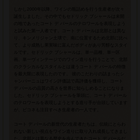
しかし2000年以降、ワインの瓶詰めを行う生産者が次々
誕生しました。その中でもセドリック ブシャールは未開
の地であったコート デ バールのテロワールを表現しよう
と試みた第一人者です。コート デ バールは北部とは異な
り、キンメリジャン土壌で、南に位置するため北部に比べ
て、より成熟し果実味に富んだボディがあり芳醇なスタイ
ルです。セドリック ブシャールは、単一品種、単一区
画、単一ヴィンテージでのワイン造りを行うことで、北部
のクラシカルなスタイルとは違うコート デ バールの特徴
を最大限に表現したのです。 彼のこだわりの詰まったシ
ャンパーニュはワイン評価誌で高評価を獲得し、コート
デ バールの品質の高さを世界に知らしめることになりま
した。セドリック ブシャールを筆頭に、コート デ バール
のテロワールを表現しようとする造り手が台頭しています
が、ピコネも注目すべき生産者の一人です。
コート デ バールの新世代の生産者たちは、伝統にとらわ
れない新しい視点をワイン造りに取り入れ成長してきまし
た。北部とは異なる歴史を歩んできたコート デ バールだ