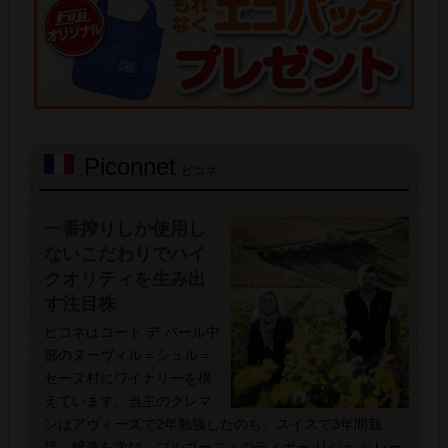
Piconnet
ピコネ
一番搾りしか使用し
ないこだわりでハイ
クオリティを生み出
す注目株
ピコネはコート デ バール中
部のヌーヴィル＝シュル＝
セーヌ村にワイナリーを構
えています。当主のクレマ
ンはアヴィーズで2年勉強したのち、スイスで3年間栽
培、醸造を学び、ブルゴーニュのティボー リジェ ベレー