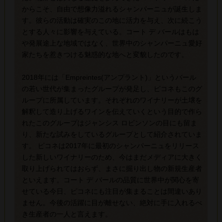
からこそ、自由で想像力溢れるシャンパーニュが誕生しま
す。彼らの活動は確実のこの地に活力を与え、次に続こう
とする人々に影響を与えている。コート デ バールはもは
や発展途上な地域ではなく、世界中のシャンパーニュ愛好
家たちを惹きつける魅惑的な地へと変貌したのです。
2018年には「Empreintes(アンプラント)」というバール
の若い世代が集まったグループが発足し、ピコネもこのグ
ループに所属しています。それぞれのワイナリーが土壌を
解釈して造り上げるワインを伝えていくという目的で作ら
れたこのグループはジャンシス ロビンソンの目にも留ま
り、新たな試みをしているグループとして紹介されていま
す。 ピコネは2017年に最初のシャンパーニュをリリース
した新しいワイナリーのため、今はまだメディアに大きく
取り上げられてはおらず、まさに掘り出し物の新規生産者
といえます。コート デ バールの品質に世界中が関心を寄
せている今日、ピコネにも注目が集まることは間違いあり
ません。今後の活躍に目が離せない、絶対に手に入れるべ
き生産者の一人と言えます。