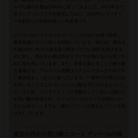
ルでも修行を重ね2009年に戻ってきました。2013年まで
ネゴシアンにブドウを販売しており、2014年にワイナリ
ーを創設した比較的新しい生産者です。
クレマンはスイスやブルゴーニュでの学びを畑で実践し、
最高品質のブドウ造りを目指しています。例えば、東向き
の畑は50～80％の葉を取り除きブドウに朝日を浴びせる
のに対し、西向きの畑は西日でブドウが焼けるのを防ぐた
めに葉を残しています。また、収量を落とすことで糖と酸
を凝縮させ、アルコール発酵はステンレスタンクのみで行
い果実味をしっかりと保っています。一番搾りの果汁のみ
を用いることでよりフレッシュな酸を手に入れるようにし
ているため、マロラクティック発酵をしているにも関わら
ず高い酸が保持され、ピノ ノワールのリッチな味わいの
中にも張り、ミネラル、酸のバランスが取れたワインを造
り出しています。
祖父の代から受け継ぐコート デ バールの地