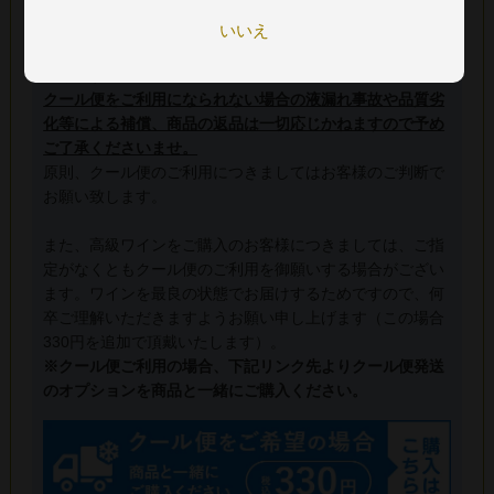
配送中の温度変化によるワインの液漏れを防ぐ為、夏季は
いいえ
クール便（送料に別途330円加算）のご利用をお薦めして
おります。
クール便をご利用になられない場合の液漏れ事故や品質劣
化等による補償、商品の返品は一切応じかねますので予め
ご了承くださいませ。
原則、クール便のご利用につきましてはお客様のご判断で
お願い致します。
また、高級ワインをご購入のお客様につきましては、ご指
定がなくともクール便のご利用を御願いする場合がござい
ます。ワインを最良の状態でお届けするためですので、何
卒ご理解いただきますようお願い申し上げます（この場合
330円を追加で頂戴いたします）。
※クール便ご利用の場合、下記リンク先よりクール便発送
のオプションを商品と一緒にご購入ください。