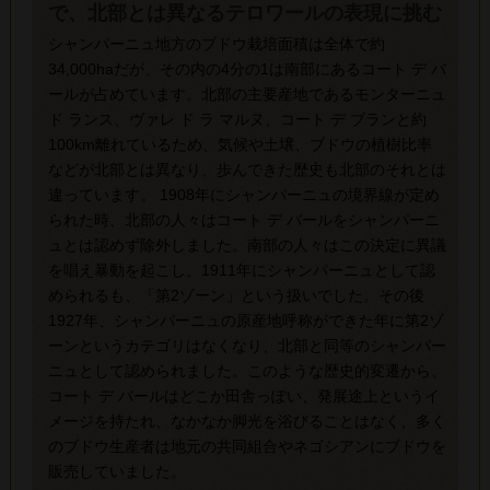
で、北部とは異なるテロワールの表現に挑む
シャンパーニュ地方のブドウ栽培面積は全体で約
34,000haだが、その内の4分の1は南部にあるコート デ バ
ールが占めています。北部の主要産地であるモンターニュ
ド ランス、ヴァレ ド ラ マルヌ、コート デ ブランと約
100km離れているため、気候や土壌、ブドウの植樹比率
などが北部とは異なり、歩んできた歴史も北部のそれとは
違っています。 1908年にシャンパーニュの境界線が定め
られた時、北部の人々はコート デ バールをシャンパーニ
ュとは認めず除外しました。南部の人々はこの決定に異議
を唱え暴動を起こし、1911年にシャンパーニュとして認
められるも、「第2ゾーン」という扱いでした。その後
1927年、シャンパーニュの原産地呼称ができた年に第2ゾ
ーンというカテゴリはなくなり、北部と同等のシャンパー
ニュとして認められました。このような歴史的変遷から、
コート デ バールはどこか田舎っぽい、発展途上というイ
メージを持たれ、なかなか脚光を浴びることはなく、多く
のブドウ生産者は地元の共同組合やネゴシアンにブドウを
販売していました。