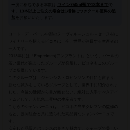
ワイン750ml瓶で12本まで
一度に梱包できる本数は
で
す。
13本以上ご注文の場合は1梱包につきクール便料の追
加
をお願いいたします。
コート・デ・バール中部のヌーヴィル＝シュル＝セーヌ村に
ワイナリーを構えるピコネは、今、世界が注目する生産者の
一人です。
2018年には「Empreintes(アンプラント)」という、バールの
若い世代が集まったグループが発足し、ピコネもこのグルー
プに所属しています。
このグループは、ジャンシス・ロビンソンの目にも留まり、
新たな試みをしているグループとして、世界中に紹介されま
した。今後の活躍から目が離せない、絶対に入手すべきアイ
テムとして、人気急上昇中の生産者です。
こちらのシャンパーニュは、ピコネの当主クレマンの監修の
もと、協同組合と共に造られた高品質なシャンパーニュで
す。
安定した品質とバランスの良さが魅力で、シャープで美しい