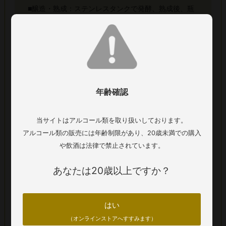
■醸造・熟成：ステンレスタンクで発酵、熟成後、瓶
内熟成69ヶ月間の熟成
■ドサージュ：5g／L
■輸入者名：株式会社フィラディス
在庫について
年齢確認
商品の在庫については通信販売と店頭販売の共有になりま
す。在庫データの更新タイミングによってはご希望の本数が
当サイトはアルコール類を取り扱いしております。
ご準備ができない場合がございます、在庫状況については予
アルコール類の販売には年齢制限があり、20歳未満での購入
めご確認いただくようお願いいたします。
や飲酒は法律で禁止されています。
配送について
あなたは20歳以上ですか？
【夏季 （5月から10月頃）のワインの配送につきま
はい
して】
（オンラインストアへすすみます）