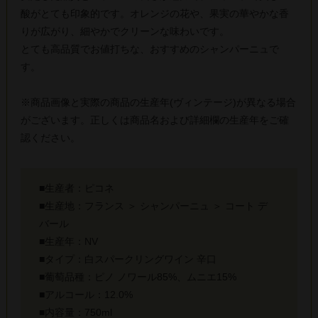
酸がとても印象的です。オレンジの花や、果実の華やかな香
りが広がり、細やかでクリーンな味わいです。
とても高品質でお値打ちな、おすすめのシャンパーニュで
す。
※商品画像と実際の商品の生産年(ヴィンテージ)が異なる場合
がございます。正しくは商品名および詳細欄の生産年をご確
認ください。
■生産者：ピコネ
■生産地：フランス ＞ シャンパーニュ ＞ コート デ
バール
■生産年：NV
■タイプ：白スパークリングワイン 辛口
■葡萄品種：ピノ ノワール85%、ムニエ15%
■アルコール：12.0%
■内容量：750ml