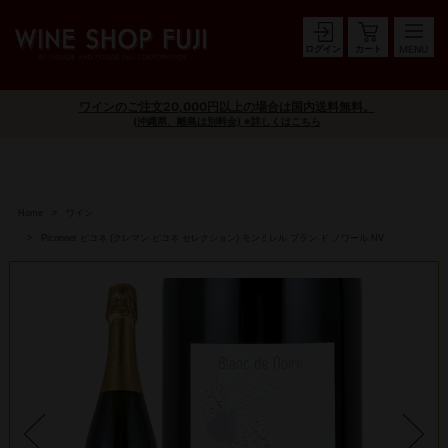
ログイン
カート
ワインのご注文20,000円以上の場合は国内送料無料。
(沖縄県、離島は別料金) ※詳しくはこちら
Home
ワイン
Piconnet ピコネ (クレマン ピコネ セレクション) モンミレル ブラン ド ノワール NV