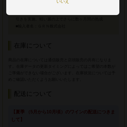
いいえ
温の酵母で発酵
■熟成：清澄も濾過もせずに瓶詰めする前に丁寧に澱
引きを実施、軽い澱の上でさらに数ヶ月間の熟成
■輸入者名：ＧＲＮ株式会社
在庫について
商品の在庫については通信販売と店頭販売の共有になりま
す。在庫データの更新タイミングによってはご希望の本数が
ご準備ができない場合がございます、在庫状況については予
めご確認いただくようお願いいたします。
配送について
【夏季 （5月から10月頃）のワインの配送につきま
して】