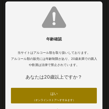
すが、セラーで熟成させ3次的発展の恩恵を享受することもで
きそうです。とても風味豊かな素晴らしい辛口白ワインで
す。
※商品画像と実際の商品の生産年(ヴィンテージ)が異なる場合
がございます。正しくは商品名および詳細欄の生産年をご確
年齢確認
認ください。
当サイトはアルコール類を取り扱いしております。
■生産者：ブランク キャンバス
アルコール類の販売には年齢制限があり、20歳未満での購入
■生産地：ニュージーランド ＞ 南島 ＞ マールボロ
や飲酒は法律で禁止されています。
■生産年：2024年
あなたは20歳以上ですか？
■タイプ：白ワイン 辛口
■葡萄品種：シャルドネ100%
■アルコール：13.5%
はい
■内容量：750ml
（オンラインストアへすすみます）
■醸造・熟成：フリーランジュースは約40%の新樽と
熟成したフレンチオークのパンチョン（500L）で常