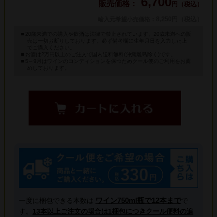
6,700
円（税込）
: 8,250円（税込）
輸入元希望小売価格
20歳未満での購入や飲酒は法律で禁止されています。20歳未満への販
売は一切お断りしております。必ず備考欄に生年月日を入力した上
でご購入ください。
お酒は2万円以上のご注文で国内送料無料(沖縄離島除く)です。
5～9月はワインのコンディションを保つためクール便のご利用をお薦
めしております。
ワイン750ml瓶で12本まで
一度に梱包できる本数は
で
す。
13本以上ご注文の場合は1梱包につきクール便料の追