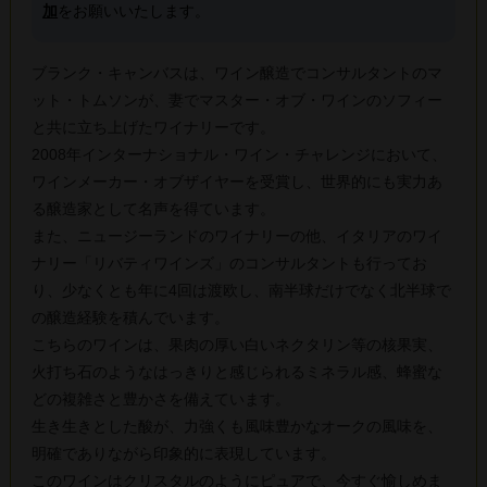
加
をお願いいたします。
ブランク・キャンバスは、ワイン醸造でコンサルタントのマ
ット・トムソンが、妻でマスター・オブ・ワインのソフィー
と共に立ち上げたワイナリーです。
2008年インターナショナル・ワイン・チャレンジにおいて、
ワインメーカー・オブザイヤーを受賞し、世界的にも実力あ
る醸造家として名声を得ています。
また、ニュージーランドのワイナリーの他、イタリアのワイ
ナリー「リバティワインズ」のコンサルタントも行ってお
り、少なくとも年に4回は渡欧し、南半球だけでなく北半球で
の醸造経験を積んでいます。
こちらのワインは、果肉の厚い白いネクタリン等の核果実、
火打ち石のようなはっきりと感じられるミネラル感、蜂蜜な
どの複雑さと豊かさを備えています。
生き生きとした酸が、力強くも風味豊かなオークの風味を、
明確でありながら印象的に表現しています。
このワインはクリスタルのようにピュアで、今すぐ愉しめま