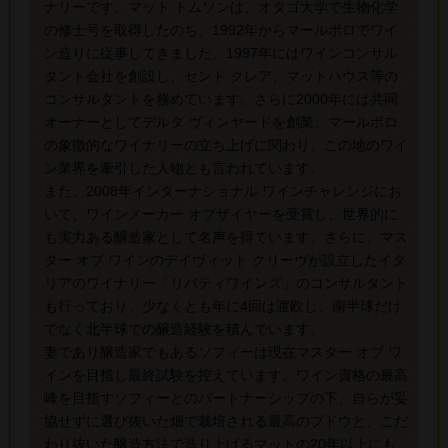
ナリーです。マット トムソンは、オタゴ大学で生物化学
の修士号を取得したのち、1992年からマールボロでワイ
ン造りに従事してきました。1997年にはワインコンサル
タント会社を創設し、セント クレア、マットハウス等の
コンサルタントを務めています。さらに2000年には共同
オーナーとしてデルタ ヴィンヤードを創業。マールボロ
の象徴的なワイナリーの立ち上げに関わり、この地のワイ
ン業界を牽引した人物とも言われています。
また、2008年インターナショナル ワインチャレンジにお
いて、ワインメーカー オブザイヤーを受賞し、世界的に
も実力ある醸造家として名声を得ています。さらに、マス
ター オブ ワインのデイヴィット クリーヴが設立したイタ
リアのワイナリー「リバティワインズ」のコンサルタント
も行っており、少なくとも年に4回は渡欧し、南半球だけ
でなく北半球での醸造経験を積んでいます。
妻であり醸造家でもあるソフィーは現在マスター オブ ワ
インを目指し最終試験を控えています。ワイン資格の最高
峰を目指すソフィーとのパートナーシップの下、自らが妥
協せずに選び抜いた畑で栽培される最高のブドウと、こだ
わり抜いた醸造方法で造り上げるマットの20年以上にも