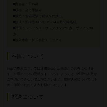
■内容量：750ml
■収穫：全て手摘み
■醸造：低温浸漬で穏やかに抽出。
■熟成：新樽率33%で12～14ヵ月間樽熟成。
■評価：ジェームス・サックリング91点、ヴィノス90
点。
■輸入者名：株式会社モトックス
在庫について
商品の在庫については通信販売と店頭販売の共有になりま
す。在庫データの更新タイミングによってはご希望の本数が
ご準備ができない場合がございます、在庫状況については予
めご確認いただくようお願いいたします。
配送について