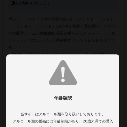
加
をお願いいたします。
ボルドー・メドック格付け第2級のトップシャトー「シャト
ー・ピション・ラランド」のDNAを色濃く受け継ぎ、かつて
その醸造チームが徹底的な品質改良を行ったシャトー・ベル
ナドット。スウェーデン王室御用達としても知られる名門で
す。
2015年は、類まれなる天候に恵まれたボルドーの歴史的な大
成功年。ジェームス・サックリング氏や「ワイン・エンスー
ジアスト」誌から91点の安定した高評価を獲得しています。
グラスに注ぐと、10年以上の熟成（バックヴィンテージ）を
経たからこその、カシスやプラムの凝縮した黒系果実の香り
に、ほのかなスパイスや土、上質なタバコのような深みのあ
るアロマが溶け込んでいます。口当たりは非常にしなやか
年齢確認
で、きめ細かく長いタンニンが心地よい渋みと豊かな骨格を
形成しています。
当サイトはアルコール類を取り扱いしております。
お料理は、じっくりと火を入れた上質なローストビーフや牛
アルコール類の販売には年齢制限があり、20歳未満での購入
フィレ肉のステーキ、鴨のローストはもちろん、少し甘めの