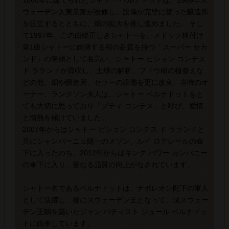
1860年に建てられたシャトー ベルナドットは、1989年ス
ウェーデン人実業家が改修し、設備が完璧に整った醸造所
を設立するとともに、畑の拡大を推し進めました。 そし
て1997年、この由緒正しきシャトーを、メドック格付け
第1級シャトーに肉薄する程の品質を持つ「スーパー セカ
ンド」の筆頭として名高い、シャトー ピション コンテス
ド ラランドが買収し、土壌の解析、ブドウ樹の植替えな
どの他、畑や醸造所、セラーの設備を更に改良。当時のオ
ーナー、ランクソン夫人は、シャトー ベルナドットをと
ても大切に思っており「プティ コンテス」と呼び、愛情
と情熱を傾けていました。
2007年からはシャトー ピション コンテス ド ラランドと
共にシャンパーニュ随一のメゾン、ルイ ロデレールの傘
下に入ったのち、2012年からはキング パワー カンパニー
の傘下に入り、更なる品質の向上がなされています。
シャトー名であるベルナドットは、ナポレオン配下の軍人
として活躍し、後にスウェーデン王となって、現スウェー
デン王朝を築いたジャン バティスト ジュール ベルナドッ
トに由来しています。