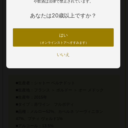
や飲酒は法律で禁止されています。
ソースを添えた肉料理や、熟成したコンテチーズなどと格別
の相性を見せます。
あなたは20歳以上ですか？
格付けシャトーのエッセンスを感じる気品と、熟成ボルドー
の醍醐味を抜群のコストパフォーマンスで楽しめる贅沢な1本
です。
はい
（オンラインストアへすすみます）
※商品画像と実際の商品の生産年(ヴィンテージ)が異なる場合
いいえ
がございます。正しくは商品名および詳細欄の生産年をご確
認ください。
■生産者：シャトー ベルナドット
■生産地：フランス ＞ ボルドー ＞ オー メドック
■生産年：2015年
■タイプ：赤ワイン フルボディ
■品種：メルロー52%、カベルネ ソーヴィニヨン
47%、プティ ヴェルド1%
■アルコール：13.5%