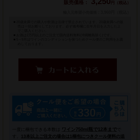
3,250
円（税込）
: 3,960円（税込）
輸入元希望小売価格
20歳未満での購入や飲酒は法律で禁止されています。20歳未満への販
売は一切お断りしております。必ず備考欄に生年月日を入力した上
でご購入ください。
お酒は2万円以上のご注文で国内送料無料(沖縄離島除く)です。
5～9月はワインのコンディションを保つためクール便のご利用をお薦
めしております。
ワイン750ml瓶で12本まで
一度に梱包できる本数は
で
す。
13本以上ご注文の場合は1梱包につきクール便料の追