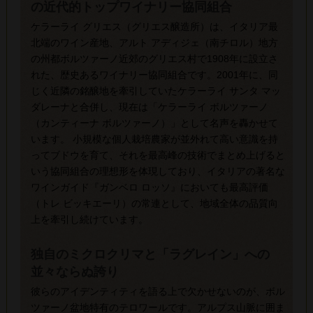
の近代的トップワイナリー協同組合
ケラーライ グリエス（グリエス醸造所）は、イタリア最
北端のワイン産地、アルト アディジェ（南チロル）地方
の州都ボルツァーノ近郊のグリエス村で1908年に設立さ
れた、歴史あるワイナリー協同組合です。2001年に、同
じく近隣の銘醸地を牽引していたケラーライ サンタ マッ
ダレーナと合併し、現在は「ケラーライ ボルツァーノ
（カンティーナ ボルツァーノ）」として名声を轟かせて
います。 小規模な個人栽培農家が並外れて高い意識を持
ってブドウを育て、それを最高峰の技術でまとめ上げると
いう協同組合の理想形を体現しており、イタリアの著名な
ワインガイド『ガンベロ ロッソ』においても最高評価
（トレ ビッキエーリ）の常連として、地域全体の品質向
上を牽引し続けています。
独自のミクロクリマと「ラグレイン」への
並々ならぬ誇り
彼らのアイデンティティを語る上で欠かせないのが、ボル
ツァーノ盆地特有のテロワールです。アルプス山脈に囲ま