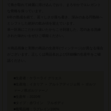
て角が取れて綺麗に溶け込んでおり、まろやかでエレガント
な骨格を保っています。
6年の熟成を経て、若々しさが落ち着き、深みのある円熟味へ
とシフトした絶好の飲み頃を迎えています。
単一区画にこだわり抜いたからこそ到達した、芯のある洗練
された味わいをぜひご堪能ください。
※商品画像と実際の商品の生産年(ヴィンテージ)が異なる場合
がございます。正しくは商品名および詳細欄の生産年をご確
認ください。
■生産者：ケラーライ グリエス
■生産地：イタリア ＞ アルトアディジェ州 ＞ ボルツ
ァーノ県ボルツァーノ
■生産年：2020年
■タイプ：赤ワイン フルボディ
■葡萄品種：ラグレイン100%