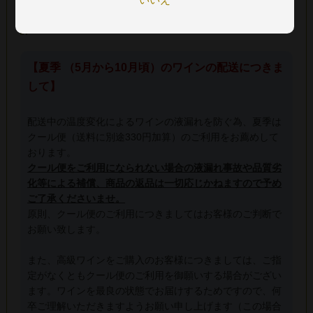
配送について
【夏季 （5月から10月頃）のワインの配送につきま
して】
配送中の温度変化によるワインの液漏れを防ぐ為、夏季は
クール便（送料に別途330円加算）のご利用をお薦めして
おります。
クール便をご利用になられない場合の液漏れ事故や品質劣
化等による補償、商品の返品は一切応じかねますので予め
ご了承くださいませ。
原則、クール便のご利用につきましてはお客様のご判断で
お願い致します。
また、高級ワインをご購入のお客様につきましては、ご指
定がなくともクール便のご利用を御願いする場合がござい
ます。ワインを最良の状態でお届けするためですので、何
卒ご理解いただきますようお願い申し上げます（この場合