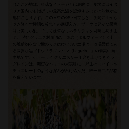
れたこの地は、冷涼なイメージとは裏腹に、夏場にはイタ
リア国内でも指折りの最高気温を記録するほどの熱気が盆
地にこもります。この日中の強い日差しと、夜間に山から
吹き降ろす極端な冷気との寒暖差が、ブドウに豊かな果実
味と美しい酸、そして硬質なミネラリティを同時に与えま
す。 特にグリエス村周辺の、斑岩（ポルフィード）や川
の堆積物を含む極めて水はけの良い土壌は、地場品種であ
る高貴な黒ブドウ「ラグレイン（Lagrein）」の最高の自
生地です。ケラーライ グリエスが長年磨き上げてきたラ
グレインは、濃密なベリーの果実味に、野生のスパイスや
チョコレートのような深みが溶け込んだ、唯一無二の品格
を備えています。