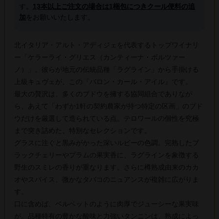
す。
13本以上ご注文の場合は1梱包につきクール便料の追
加
をお願いいたします。
北イタリア・アルト・アディジェを代表するトップワイナリ
ー「ケラーライ・グリエス（カンティーナ・ボルツァー
ノ）」。彼らが地元の伝統品種「ラグライン」から手掛ける
上級キュヴェが、この『バロン・カール・アイル』です。
最大の贅沢は、多くのブドウを擁する協同組合でありなが
ら、あえて「わずか1軒の契約農家が持つ特定の区画」のブド
ウだけを厳選して造られている点。テロワールの個性を究極
まで突き詰めた、特別なセレクションです。
グラスに注ぐと黒みがかった深いルビーの色調。完熟したブ
ラックチェリーやプラムの果実香に、ラグラインを象徴する
野生のスミレの香りが重なります。さらに樽熟成由来のカカ
オやスパイス、微かなタバコのニュアンスが複雑に広がりま
す。
口に含めば、ベルベットのように肉厚でジューシーな果実味
が。品種特有の豊かな酸味と力強いタンニンは、熟成によっ