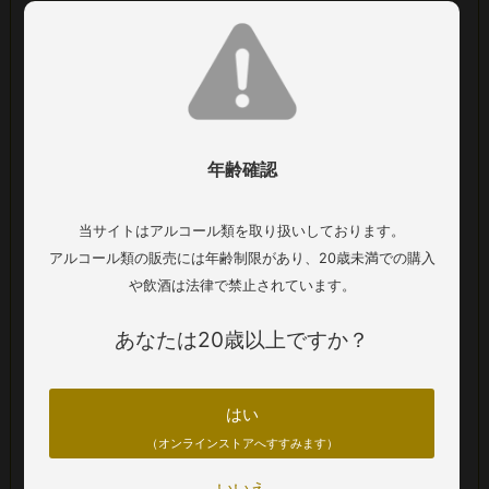
■アルコール：16.5%
■内容量：750ml
■葡萄畑：温暖で風通しの良い沖積土壌、BARON
CARL EYRL の区画の最良の葡萄を使用。
■発酵：ステンレス製タンクで発酵。
■熟成：大樽で12か月熟成。
年齢確認
■合う料理：牛赤身肉のステーキやラムチョップのグ
リル、鴨のロースト。スパイスを効かせた生ハムや、
当サイトはアルコール類を取り扱いしております。
熟成したハードチーズ。
アルコール類の販売には年齢制限があり、20歳未満での購入
■輸入者名：株式会社 アルトリヴェッロ
や飲酒は法律で禁止されています。
在庫について
あなたは20歳以上ですか？
商品の在庫については通信販売と店頭販売の共有になりま
はい
す。在庫データの更新タイミングによってはご希望の本数が
（オンラインストアへすすみます）
ご準備ができない場合がございます、在庫状況については予
めご確認いただくようお願いいたします。
いいえ