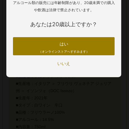
アルコール類の販売には年齢制限があり、20歳未満での購入
張りのある美しい酸、そして引き締まったミネラル感が心地
や飲酒は法律で禁止されています。
よい余韻へと導きます。瓶内熟成を経て果実の旨味とクリー
ンな輪郭が最高の調和を見せる、素晴らしい飲み頃を迎えて
あなたは20歳以上ですか？
います。
※商品画像と実際の商品の生産年(ヴィンテージ)が異なる場合
はい
がございます。正しくは商品名および詳細欄の生産年をご確
（オンラインストアへすすみます）
認ください。
いいえ
■生産者：テルチッチ マティアズ
■生産地：イタリア ＞ フリウリ ヴェネチア ジュリア
州 ＞ イソンツォ（DOC Isonzo）
■生産年：2021年
■タイプ：白ワイン 辛口
■品種：フリウラーノ100%
■アルコール：14.5%
■内容量：750ml