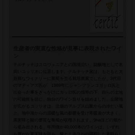
生産者の実直な性格が見事に表現されたワイ
ン
テルチッチはスロヴェニアとの国境沿い、銘醸地として名
高いコッリオに位置します。テルチッチ家は、もともと大
規模なワイナリーに葡萄を売る栽培農家でしたが、3代目
のマティアズ氏が、1989年にジャンフランコガッロ氏と
出会った事をきっかけにガッロ氏の指導の下、自らの土地
の可能性を信じ、独自のワイン造りを始めました。丘陵地
が広がるコッリオは、北側のアルプス山脈からの冷たい風
と、地中海からの温暖な風の影響を受け寒暖差が大きく、
果実味と酸の豊富な葡萄が収穫されます。9haほどの畑か
ら産み出される、年間僅か40,000本のワインは、いずれ
も豊かな果実味を持ち、酸とミネラルの調和した素晴らし