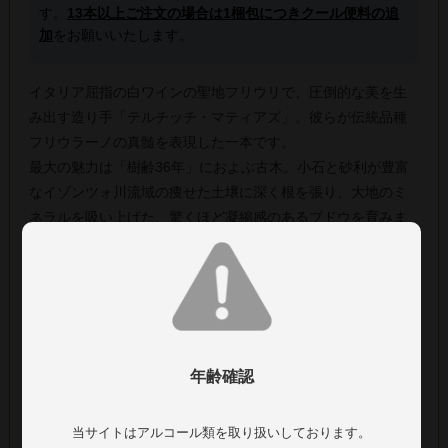
す。
13本以上ご注文の場合は1梱包につきクール便料の追
加
をお願いいたします。
イタリア屈指の白ワインの聖地フリウリで、圧倒的な美を生
み出す造り手「テルチッチ・マティアズ」。彼らが伝統品種
フリウラーノの真髄を表現した一本です。
最大の魅力は「樹齢36年」におよぶ古木。小石と砂利が豊富
なイゾンツォ川流域の痩せた土壌に深く根を張り、大地のミ
ネラルを吸い上げた、驚くほど凝縮感のあるブドウを育みま
す。
2024年は、温暖で乾燥した理想的な気候に恵まれた、小規模
ながら極めて高品質な当たり年。低温マセラシオンで果皮の
緻密なアロマを抽出し、シュール・リー（澱とともに）で9ヶ
月間じっくりと旨味を乗せています。マロラクティック発酵
を行わないことで、ピュアな個性を引き出しました。
年齢確認
グラスからは、熟した洋梨や白桃のアロマに、フリウラーノ
特有の爽やかなハーブや、香ばしいビターアーモンドのニュ
当サイトはアルコール類を取り扱いしております。
アンスが重なります。口当たりは柔らかく、豊かな果実味と