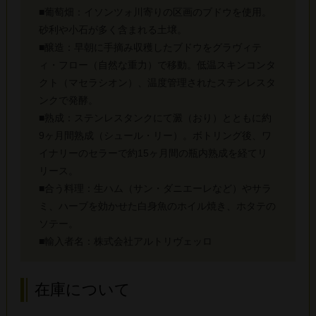
■葡萄畑：イソンツォ川寄りの区画のブドウを使用。
砂利や小石が多く含まれる土壌。
■醸造：早朝に手摘み収穫したブドウをグラヴィテ
ィ・フロー（自然な重力）で移動。低温スキンコンタ
クト（マセラシオン）、温度管理されたステンレスタ
ンクで発酵。
■熟成：ステンレスタンクにて澱（おり）とともに約
9ヶ月間熟成（シュール・リー）。ボトリング後、ワ
イナリーのセラーで約15ヶ月間の瓶内熟成を経てリ
リース。
■合う料理：生ハム（サン・ダニエーレなど）やサラ
ミ、ハーブを効かせた白身魚のホイル焼き、ホタテの
ソテー。
■輸入者名：株式会社アルトリヴェッロ
在庫について