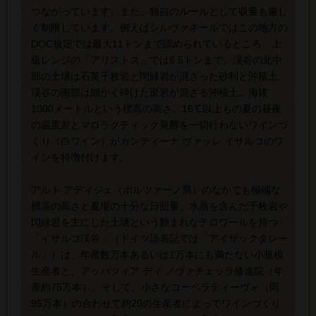
つながっています。また、独自のルールとして収量も厳し
く制限しています。例えばシルヴァネールではこの地方の
DOC規定では最大11トンまで認められているところ、上
級レンジの「アリストス」では6.5トンまで。渓谷の北中
部の土壌は石英千枚岩と閃緑岩が混ざった砂利と沖積土。
渓谷の南部は細かく砕けた斑岩が混ざる沖積土。海抜
1000メートルという標高の高さ、16℃以上もの夏の昼夜
の温度差とマロラクティック発酵を一切行わないワインづ
くり（白ワイン）がカンティーナ ヴァッレ イサルコのワ
インを特徴付けます。
アルト アディジェ（ボルツァーノ県）のなかでも極端な
標高の高さと夏場の十分な日照量、水晶を含んだ千枚岩や
閃緑岩を主にした土壌という類まれなテロワールを持つ
「イサルコ渓谷」（ドイツ語表記では「アイザックタレー
ル」）は、年産数万本あるいは1万本にも満たない小規模
生産者と、アッバツィア ディ ノヴァチェッラ修道院（年
産約75万本）、そして、小さなコーペラティーヴォ（同
95万本）の合わせて約20の生産者によってワインづくり