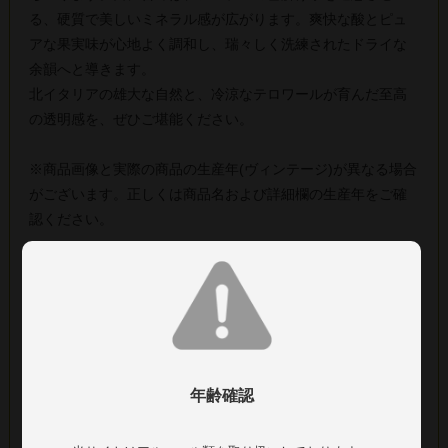
る、硬質で美しいミネラル感が広がります。爽快な酸とピュ
アな果実味が心地よく調和し、瑞々しく洗練されたドライな
余韻へと導きます。
北イタリアの雄大な自然と、冷涼なテロワールが育んだ至高
の透明感を、ぜひご堪能ください。
※商品画像と実際の商品の生産年(ヴィンテージ)が異なる場合
がございます。正しくは商品名および詳細欄の生産年をご確
認ください。
■生産者：カンティーナ ヴァッレ イサルコ
■生産地：イタリア ＞ トレンティーノ＝アルト・ア
ディジェ州
■生産年：2024年
■タイプ：白ワイン 辛口
年齢確認
■葡萄品種：ソーヴィニョン100%
■アルコール：13.0%