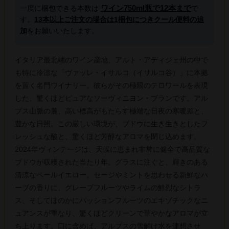
ワイン750ml瓶で12本まで
一度に梱包できる本数は
で
す。
13本以上ご注文の場合は1梱包につきクール便料の追
加
をお願いいたします。
イタリア最北端のワイン産地、アルト・アディジェ州の中で
も特に冷涼な「ヴァッレ・イサルコ（イサルコ谷）」に本拠
を置く名門ワイナリー。彼らがその極限のテロワールを表現
した、驚くほどピュアなソーヴィニヨン・ブランです。アル
プス山脈の麓、高い標高がもたらす極端な日夜の寒暖差と、
豊かな日照。この厳しい環境が、ブドウに生き生きとしたフ
レッシュな酸と、驚くほど芳醇なアロマを閉じ込めます。
2024年ヴィンテージは、天候に恵まれ非常に健全で高品質な
ブドウが収穫された当たり年。グラスに注ぐと、輝きのある
清涼なペールイエロー。セージやミントを思わせる新鮮なハ
ーブの香りに、グレープフルーツやライムの鮮烈なシトラ
ス、そしてほのかにパッションフルーツのエキゾチックなニ
ュアンスが重なり、驚くほどクリーンで華やかなアロマが立
ち上ります。口に含めば、アルプスの雪解け水を連想させ