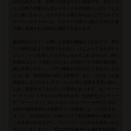
が行われている、非常に小さなワイン産地です。ボルツァ
ーノの町の北東からブレッサノーネの渓谷にへばりつくよ
うに狭く広がり、ハプスブルク家が持ち込んだヴェルトリ
ナーやシルヴァネール、ケルナーの香りの高さと深みが最
大限に発揮される特別な場所でもあります。
協同組合のワインと聞くと品質や価格はそれなりで、突出
した個性はあまり見受けられない、人によってはネガティ
ブなイメージを持たれる方もいるかもしれませんが、時に
60度以上という傾斜に広がるこの地のブドウ畑の栽培面
積は非常に小さく、一戸の農家が生計を立てるほどにもな
らない為、協同組合の成立は必然で、また、そのような協
同組合こそがアルト アディジェの高い品質を世界に知ら
しめ、発展させてきたという歴史があります。カンティー
ナ ヴァッレ イサルコは1961年11月、伝説的なカンティー
ナ「マーゾ ラインタレルホフ」のオーナーを中心に合計
24名の栽培農家や小規模ワイン生産者によって設立され
ました。その目的はこの地のブドウ栽培農家や小規模ワイ
ン生産者の生活を守り、ワインづくりの文化を後世に伝え
ることにありました。実は19世紀後半から第2次大戦後に