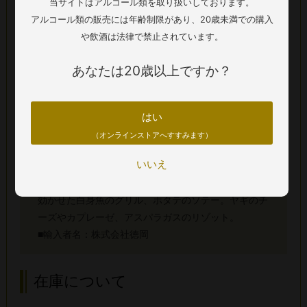
当サイトはアルコール類を取り扱いしております。
■内容量：750ml
アルコール類の販売には年齢制限があり、20歳未満での購入
■醸造：ステンレスタンク発酵（マロラクティック発
や飲酒は法律で禁止されています。
酵なし）。熱を加えず低温でクリーンに発酵させるこ
とで、ブドウ本来の生き生きとしたレモンのようなキ
あなたは20歳以上ですか？
レのある酸味と、華やかなアロマをダイレクトに引き
出しています。
■熟成：ステンレスタンクでのシュール・リー。冷涼
はい
なフレッシュさを100%キープしながら、澱（おり）
（オンラインストアへすすみます）
の旨味をワインに溶け込ませることで、豊かなコクと
いいえ
まろやかな深みをプラスしています。
■合う料理：新鮮な魚介のカルパッチョや、ハーブを
効かせた白身魚のグリル、ホタテのソテー。ヤギのチ
ーズやカプレーゼ、アスパラガスのリゾット。
■輸入者名：株式会社徳岡
在庫について