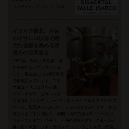
カンティーナ ヴァッレ イサルコ
イタリア最北、注目
のイサルコ渓谷で絶
大な信頼を集める県
最小の協同組合
1961年、24名の醸造家、栽
培農家によって設立されま
した。現在は135の栽培農家
で構成されています。ブド
ウ畑はイサルコ渓谷の北、
ヴァルナやアルビオンスか
ら南はレノンやフィエー アッロ シーリアルまでの11のプ
ロット、標高300～1000メートルに合計150ヘクタールに
点在するブドウ畑から、年間平均95万本のワインづくり
を行っています。つまり、一戸の農家が約1ヘクタールと
目の届く範囲でブドウ栽培を行っていることも高い品質に