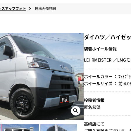
レスアップフォト
投稿画像詳細
ダイハツ／ハイゼ
装着ホイール情報
LEHRMEISTER ／LM
ホイールカラー ： ﾏｯﾄﾌﾞﾗ
ホイールサイズ ： 前:4.0B-1
投稿者情報
匿名希望
高崎店にて
ご購入有難うございました