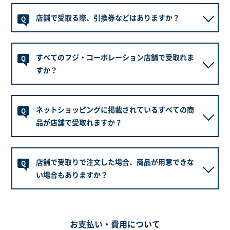
在庫状況により前後する可能性がございますので、商
商品のお渡しの準備が整い次第、再度ご連絡させてい
A
品手配前に一度お客様へ納期のご連絡をさせていただ
店舗で受取る際、引換券などはありますか？
ただきます。
Q
きます。
在庫のある商品の場合、長期間のお取り置きはできか
ねましたので、ご連絡より1週間程度でお受取りいただ
引換券はございません。注文受付番号(オーダーID)を
A
きますようお願いいたします。
すべてのフジ・コーポレーション店舗で受取れま
お控え頂き、店舗へご来店ください。
Q
すか？
商品のお引き取りは、
原則としてご注文者様情報にご入力いただいたお
全店舗でお受取りが可能でございます。(ワインショッ
A
名前の
ネットショッピングに掲載されているすべての商
プフジを除く)
Q
ご本人様に限らせていただきます。ご本人確認のた
店舗により一部商品のお取り寄せが出来ない場合がご
品が店舗で受取れますか？
め、運転免許証などの顔写真付き身分証明書のご提示
ざいます。
をお願いしております。ご本人確認ができない場合に
※シーズンによりネットで注文・店舗で受取りの対応
店舗受取り対象外の商品も一部ございます。詳しくは
は、商品の引き渡しには応じられません。予めご了承
A
が出来ない場合がございます。 ご選択が出来ない店舗
店舗で受取りで注文した場合、商品が用意できな
お問い合わせください。
Q
ください。
につきましては一時サービスを停止しておりますの
尚、当社店舗では、タイヤ・ホイール以外のお取付け
い場合もありますか？
で、予めご了承ください。詳しくはHPの各店舗案内も
作業は行っておりません。
しくは各店舗へお問い合わせください。
(※車高調、マフラー等の装着、アライメント調整な
商品の在庫状況等によりすぐにご用意ができない場合
A
ど)
もございます。
お支払い・費用について
お取り寄せとなる商品の場合は、メーカーが一時欠品