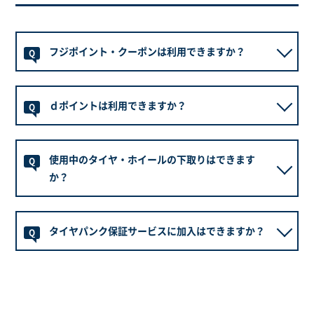
フジポイント・クーポンは利用できますか？
Q
【ポイントの使い方】
A
ｄポイントは利用できますか？
ネットショッピングにてご決済時、ご利用いただけま
Q
す。
注文画面にてご利用分をご入力ください。
店頭でのご決済に限り、ｄポイントの進呈・利用が可
A
使用中のタイヤ・ホイールの下取りはできます
能でございます。
Q
【ポイントの貯め方(店舗受取ご注文の場合)】
ネットショッピングでご注文・ご決済いただいた内容
か？
その他の配送方法と同様に、ポイント付与の対象とな
に関しましては、ｄポイントの進呈・利用はできませ
ります。
ん。
ネットショッピングからのご注文の場合はお受付出来
※店頭にて追加のご注文をいただいた場合は、ポイン
A
タイヤパンク保証サービスに加入はできますか？
ません。
Q
トの付与にフジ公式アプリへのご登録が必要になりま
※ｄポイントをご利用(使う/貯める)される場合、フジ
下取りご希望のお客様は直接店舗へご来店いただき、
す。
ポイントのご利用(使う/貯める)はできません。
ご注文をお願いいたします。
※フジポイントをご利用される場合、ｄポイントのご
ご注文時に加入申し込みが可能でございます。
A
利用はできません。
詳しくは
こちら
よりご確認ください。