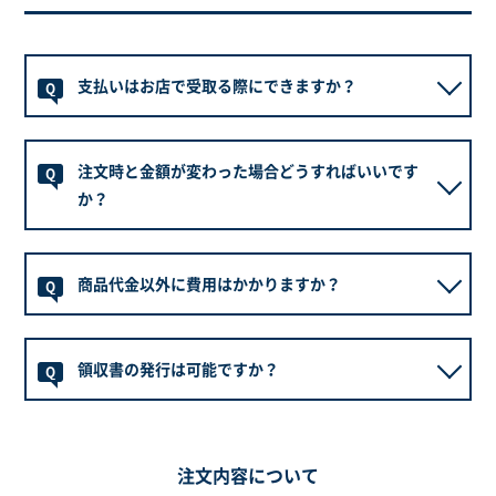
や完売等の可能性もございましたので、お急ぎの場合
は予め在庫・納期をお問い合わせいただきますようお
願い致します。
支払いはお店で受取る際にできますか？
Q
※装着不適合や完売、長期欠品の場合、弊社より代替
品をご案内させていただく場合がございます。
ネットショッピングにてご選択を頂きました商品・オ
A
注文時と金額が変わった場合どうすればいいです
プション及び作業料は、ご注文時にご選択いただいた
Q
お支払い方法での決済となります。
か？
ネットショッピングでご注文・ご決済いただいた内容
を店頭払いに変更することはできません。
注文確定前の場合、以下の対応となります。
A
商品代金以外に費用はかかりますか？
Q
但し、現在装着されているホイールに対してタイヤ組
■クレジットカード払い以外のお支払い方法の場合
み替えをする際のバルブ交換については店頭でのお支
差額が生じた場合、追加でのご請求ではなく、金額の
別途作業工賃をいただいております。(一部商品を除
払いとなります。ご来店時にスタッフまでご相談くだ
A
変更・訂正でのご対応となります。
領収書の発行は可能ですか？
く)
Q
さい。
タイヤ・ホイールセットの場合は別途組み込み・バラ
■クレジットカードご利用の場合
ンス調整の作業工賃をいただいております。
一部支払方法を除き、発行可能でございます。
差額分の追加決済、または変更後の金額を再度決済さ
A
※装着されずに、お持ち帰りの場合でも組み込み・バ
代金引換、コンビニ決済、後払い決済の場合は、当店
せていただきます。
ランス調整の作業工賃は発生いたします。
注文内容について
での領収書発行が出来ません。
※作業工賃・廃タイヤ料金は、サイズ・車種により異