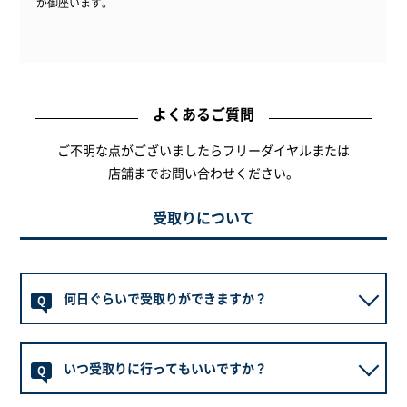
が御座います。
よくあるご質問
ご不明な点がございましたらフリーダイヤルまたは
店舗までお問い合わせください。
受取りについて
何日ぐらいで受取りができますか？
Q
店舗に在庫がある場合は、1～2日程、別倉庫等からお
A
いつ受取りに行ってもいいですか？
取り寄せとなる場合は、ご注文確定から3～4日程での
Q
ご準備となります。