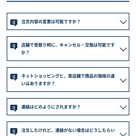
なります。
領収書の発行をご希望の場合は、備考欄へのご記載を
※お申し込みの内容と異なる作業の場合は、商品と車
お願いいたします。尚、当店では電子領収書にて発行
種の組合せ、および作業内容によって、別途費用が発
注文内容の変更は可能ですか？
Q
させていただいております。
生します。
詳しくは
こちら
よりご確認ください。
商品手配前の場合、可能でございます。商品手配後は
A
セットを組み込まない場合や、単品でのご注文の場
店舗で受取り時に、キャンセル・交換は可能です
承れない場合がございます。
Q
合、別途お取り寄せ送料をいただく場合がございま
か？
す。
商品のお取り寄せに費用がかかる場合がございますの
申し訳ございませんが商品手配後のキャンセル・交換
で、詳しくはご希望の店舗へご確認ください。
A
ネットショッピングと、実店舗で商品の価格の違
は出来かねます。
Q
いはありますか？
また、一部取付けを行っていない商品もございます。
予めお受取りご希望の店舗へ直接お問い合わせくださ
い。
フジ・コーポレーションネットショッピングはネット
A
連絡はどのようにされますか？
でも、店舗でも、商品代金は同一価格でのご案内とな
Q
ります。
但し、キャンペーンやセール価格等で一部異なる場合
ご注文時ご登録いただきましたメールアドレスへご連
A
がございます。
注文したけれど、連絡がない場合はどうしたらい
絡させていただきます。
Q