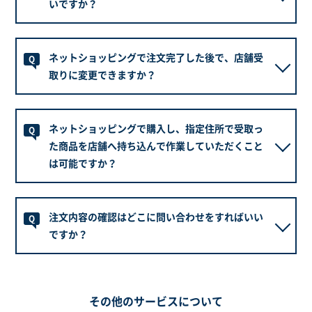
メールが受信・ご確認いただける環境設定をお願いい
いですか？
たします。
ご注文いただいた順番にメールにてご連絡させていた
A
※緊急の場合などはお電話にてご連絡させて頂く事も
ネットショッピングで注文完了した後で、店舗受
だきます。(原則24時間以内)
Q
ございます。
メールが届かない場合は恐れ入りますがお受取りご希
取りに変更できますか？
望の店舗へ直接お問い合わせください。
その際、ご注文時に自動配信されるメールに記載され
在庫状況や店舗の混雑状況等により変更ができかねる
A
ております注文受付番号(オーダーID)をお伝えくださ
ネットショッピングで購入し、指定住所で受取っ
場合もございますので、ご相談ください。
Q
い。
また、店舗受取りからご指定住所への配送への変更が
た商品を店舗へ持ち込んで作業していただくこと
ご希望の場合もご相談ください。
は可能ですか？
※店舗により休業日を設けております。休業日により
各店舗の状況により異なりますので、詳しくはHPの各
ご連絡が遅れる場合が御座います。
店舗案内もしくは各店舗へお問い合わせください。
可能ではございますが、店舗の混雑状況等によっては
詳しくは各店舗案内をご確認いただくか、各店舗へお
A
注文内容の確認はどこに問い合わせをすればいい
お断りする場合がございます。
問い合わせください。
Q
また、作業工賃は別途かかります。詳しくは各店舗へ
ですか？
お問い合わせください。
店舗一覧はこちら
お受取りご希望の店舗へ直接お問い合わせください。
A
その他のサービスについて
店舗一覧はこちら