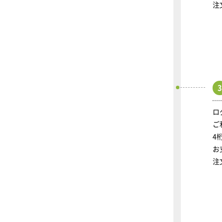
注
3
ロ
ご
4
お
注