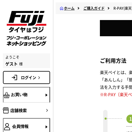
ホーム
ご購入ガイド
R-PAY(
ようこそ
ご利用方法
ゲスト
様
楽天ペイとは、
ログイン
「あんしん」「
法を入力する手
※R-PAY（楽
お買い物
店舗検索
1
会員情報