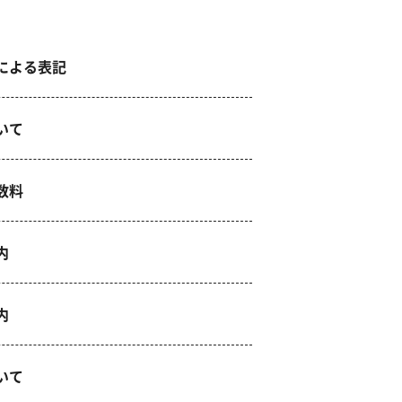
による表記
いて
数料
内
内
いて