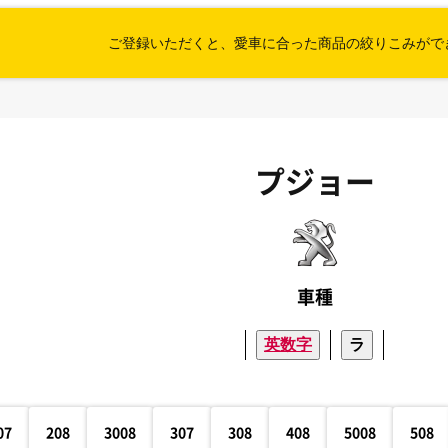
ご登録いただくと、愛車に合った
商品の絞りこみがで
プジョー
車種
英数字
ラ
07
208
3008
307
308
408
5008
508