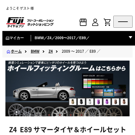
ようこそ ゲスト 様
マイカー
BMW／Z4／2009〜2017／E89／
ホーム
BMW
Z4
2009 ～ 2017 ／ E89 ／
Z4 E89 サマータイヤ＆ホイールセット