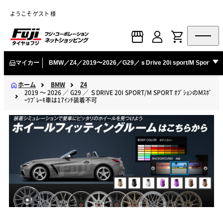
ようこそ ゲスト 様
マイカー
BMW／Z4／2019〜2026／G29／ｓDrive 20i sport/M Sport ｵ
ホーム
BMW
Z4
2019 ～ 2026 ／ G29 ／ ＳDRIVE 20I SPORT/M SPORT ｵﾌﾟｼｮﾝのMｽﾎﾟ
ｰﾂﾌﾞﾚｰｷ車は17ｲﾝﾁ装着不可