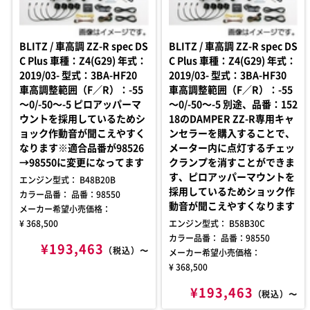
BLITZ / 車高調 ZZ-R spec DS
BLITZ / 車高調 ZZ-R spec DS
C Plus 車種：Z4(G29) 年式：
C Plus 車種：Z4(G29) 年式：
2019/03- 型式：3BA-HF20
2019/03- 型式：3BA-HF30
車高調整範囲（F／R）：-55
車高調整範囲（F／R）：-55
～0/-50～-5 ピロアッパーマ
～0/-50～-5 別途、品番：152
ウントを採用しているためシ
18のDAMPER ZZ-R専用キャ
ョック作動音が聞こえやすく
ンセラーを購入することで、
なります※適合品番が98526
メーター内に点灯するチェッ
→98550に変更になってます
クランプを消すことができま
す、ピロアッパーマウントを
エンジン型式： B48B20B
採用しているためショック作
カラー品番： 品番：98550
動音が聞こえやすくなります
メーカー希望小売価格：
¥ 368,500
エンジン型式： B58B30C
カラー品番： 品番：98550
¥193,463
（税込）〜
メーカー希望小売価格：
¥ 368,500
¥193,463
（税込）〜