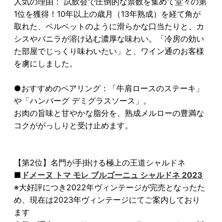
人気の理由： 試飲会で圧倒的な票数を集めて堂々の第
1位を獲得！10年以上の歳月（13年熟成）を経て角が
取れた、ベルベットのように滑らかな口当たりと、カ
シスやバニラが溶け込む濃厚な味わい。「冷房の効い
た部屋でじっくり味わいたい」と、ワイン通のお客様
を虜にしました。
●おすすめのペアリング：「牛肩ロースのステーキ」
や「ハンバーグ デミグラスソース」。
お肉の旨味と甘やかな脂分を、熟成メルローの豊満な
コクががっしりと受け止めます。
【第2位】名門が手掛ける極上の王道シャルドネ
■
ドメーヌ トマ モレ ブルゴーニュ シャルドネ 2023
※大好評につき2022年ヴィンテージが完売となったた
め、現在は2023年ヴィンテージにてご案内しており
ます