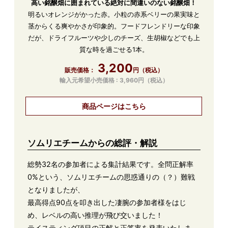
高い銘醸畑に囲まれている絶対に間違いのない銘醸畑！
明るいオレンジがかった赤。小粒の赤系ベリーの果実味と
茎からくる爽やかさが印象的。フードフレンドリーな印象
だが、ドライフルーツや少しのチーズ、生胡椒などでも上
質な時を過ごせる1本。
3,200
円（税込）
輸入元希望小売価格 :
3,960円（税込）
商品ページはこちら
ソムリエチームからの総評・解説
総勢32名の参加者による集計結果です。全問正解率
0%という、ソムリエチームの思惑通りの（？）難戦
となりましたが、
最高得点90点を叩き出した凄腕の参加者様をはじ
め、レベルの高い推理が飛び交いました！
テイスティング項目の正解と正答率を発表いたしま