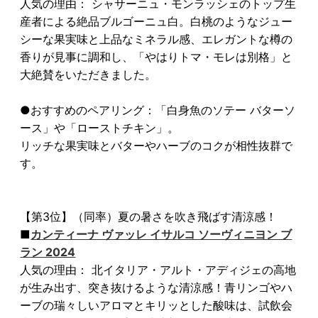
人気の理由： シャサーニュ・モンラッシェのトップ生
産者による絶品ブルゴーニュ白。白桃のようなジュー
シーな果実味と上品なミネラル感、エレガントな樽の
香りが見事に調和し、「やはりトマ・モレは別格」と
大絶賛をいただきました。
●おすすめのペアリング：「白身魚のソテー バターソ
ース」や「ローストチキン」。
リッチな果実味とバターやハーブのコクが相性抜群で
す。
【第3位】（同率）夏の暑さを吹き飛ばす清涼感！
■
カンティーナ ヴァッレ イサルコ ソーヴィニヨン ブ
ラン 2024
人気の理由： 北イタリア・アルト・アディジェの高地
が生み出す、突き抜けるような清涼感！青リンゴやハ
ーブの瑞々しいアロマとキリッとした酸味は、試飲会