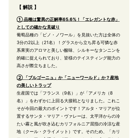
【 解説 】
① 品種は驚異の正解率65.6%！「エレガントな赤」
としての確かな見破り
葡萄品種の「ピノ・ノワール」を見抜いた方は全体の
3分の2以上（21名）！グラスから立ち昇る可憐な赤
系果実のアロマと美しい酸味、シルキーなタンニンを
的確に捉えられており、皆様のテイスティング能力の
高さが際立ちました。
② 「ブルゴーニュ」か「ニューワールド」か？産地
の美しいトラップ
生産国では「フランス（9名）」が「アメリカ（8
名）」をわずかに上回る大接戦となりました。これこ
そが今回の最大のポイントです！アルタ・マリアが位
置するサンタ・マリア・ヴァレーは、太平洋からの冷
たい霧と風が吹き込むカリフォルニア屈指の冷涼な産
地（クール・クライメット）です。そのため、「カリ