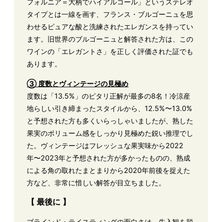
フォルニア＝大柄でハイアルコール」というステレオ
タイプとは一線を画す、フランス・ブルゴーニュを思
わせるピュアな酸と洗練されたエレガンスを持ってい
ます。旧世界のブルゴーニュと解答された方は、この
ワインの「エレガントさ」を正しく評価された証でも
あります。
③ 度数とヴィンテージの見極め
度数は「13.5%」のピタリ正解が最多の8名！冷涼産
地らしい引き締まったスタイルから、12.5%〜13.0%
と予想された方も多くいらっしゃいましたが、熟した
果実のボリューム感をしっかり見極めた鋭い推理でし
た。ヴィンテージはフレッシュな果実味から2022
年〜2023年と予想された方が多かったものの、熟成
による角の取れたまとまりから2020年前後を捉えた
方など、非常に惜しい解答が目立ちました。
【 最後に 】
ブラインド・テイスティングの面白さは、先入観を脱