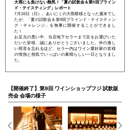
大雨にも負けない熱気！「夏の試飲会＆第9回ブライン
ド・テイスティング」レポート
7月26日（日）、あいにくの大雨模様となった週末でし
たが、「夏の試飲会＆第9回ブラインド・テイスティン
グ・チャレンジ」を無事に開催することができまし
た！
お足元の悪い中、当店地下セラーまで足をお運びいた
だいた皆様、誠にありがとうございました。外の激し
い雨音を忘れるほど、セラー内はワイン愛好家の皆様
の情熱と熱気でいっぱいの素晴らしい一日となりまし
た。
【開催終了】第9回 ワインショップフジ 試飲販
売会 会場の様子