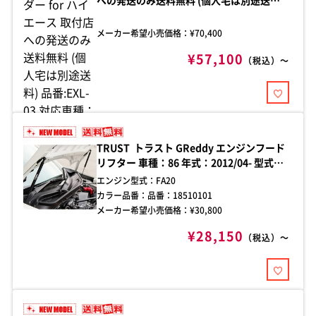
品番:EXL-03 対応車種：ハイエース標準ボ
ディ 型式：200系 年式：H16.08～ サイド
メーカー希望小売価格：¥
70,400
フレームに極厚の4mmアルミプレートを
¥57,100
使用することによりデザイン性と拡張性を
（税込）～
融合。IPF独自のデザインとなっておりま
す。重量わずか4.0kg アルミボディにより
軽量化を実現。
TRUST トラスト GReddy エンジンフード
リフター 車種：86 年式：2012/04- 型式：
ZN6 純正ボンネット用
エンジン型式：
FA20
カラー品番：
品番：18510101
メーカー希望小売価格：¥
30,800
¥28,150
（税込）～