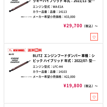
ッキーハイブリッド 年式：2021/11- 型
式：A202S ダンパー本数：2本 純正ボンネ
エンジン型式：
WA-E1A
ット専用 エンジンフード開閉時の煩わしさ
カラー品番：
品番：14113
を解消する、車種別フードダンパー。加工
メーカー希望小売価格：¥
33,000
不要のボルトオン設計で、手軽に確実な取
¥29,700
り付けが可能。
（税込）～
BLITZ エンジンフードダンパー 車種：シ
ビック ハイブリッド 年式：2022/07- 型
式：FL4 ダンパー本数：1本 装着箇所：左
エンジン型式：
LFC-H4
側(助手席側) 純正ボンネット専用 エンジン
カラー品番：
品番：14103
フード開閉時の煩わしさを解消する、車種
メーカー希望小売価格：¥
22,000
別フードダンパー。加工不要のボルトオン
¥19,800
設計で、手軽に確実な取り付けが可能。
（税込）～