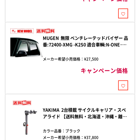
MUGEN 無限 ベンチレーテッドバイザー 品
番:72400-XMG -K2S0 適合車輌:N-ONE･
2020年11月-2022年8月 6BA-JG3-200/
2022年8月-2025年11月 6BA-JG3-
メーカー希望小売価格：¥
27,500
210/2025年11月- 5BA-JG3-220 全グレード
キャンペーン価格
対応
YAKIMA 2台積載 サイクルキャリア・スペ
アライド 【送料無料・北海道・沖縄・離島
除く】 品番：yakima-8002599 リアマウン
トのスペアタイヤに取り付けます。ほとん
カラー品番：
ブラック
どの純正スペアタイヤに取り付けが可能で
メーカー希望小売価格：¥
37,800