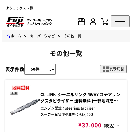
ようこそ ゲスト 様
ホーム
カーパーツなど
その他一覧
その他一覧
表示件数
表示切替
CL LINK シーエルリンク 4WAY ステアリン
グスタビライザー 送料無料 (一部地域を除
く) 商品コード：steeringstabilizer 低圧
エンジン型式：
steeringstabilizer
オイルショックアブソーバー / ツインチュ
メーカー希望小売価格：¥
38,500
ーブ式（複筒式) ■重量：2.8kg (スプリン
¥37,000
グ含む)
（税込）～