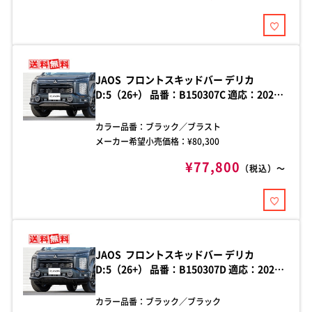
体）：約48kg
JAOS フロントスキッドバー デリカ
D:5（26+） 品番：B150307C 適応：2026
年1月～ デリカ D:5 ステンレス製ブラック
粉体塗装
カラー品番：
ブラック／ブラスト
メーカー希望小売価格：¥
80,300
¥77,800
（税込）～
JAOS フロントスキッドバー デリカ
D:5（26+） 品番：B150307D 適応：2026
年1月～ デリカ D:5 ステンレス製ブラック
粉体塗装
カラー品番：
ブラック／ブラック