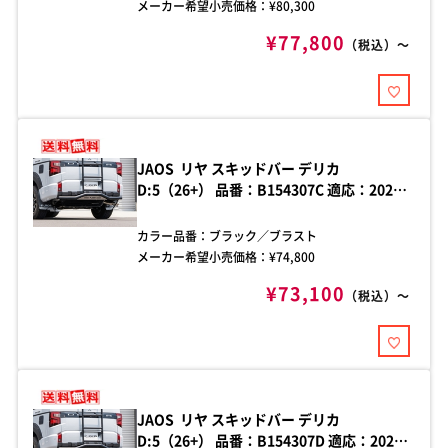
メーカー希望小売価格：¥
80,300
¥77,800
（税込）～
JAOS リヤ スキッドバー デリカ
D:5（26+） 品番：B154307C 適応：2026
年1月～ デリカ D:5 ステンレス製ブラック
粉体塗装
カラー品番：
ブラック／ブラスト
メーカー希望小売価格：¥
74,800
¥73,100
（税込）～
JAOS リヤ スキッドバー デリカ
D:5（26+） 品番：B154307D 適応：2026