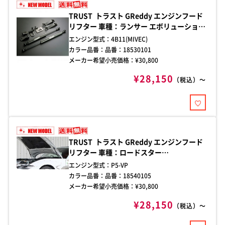
TRUST トラスト GReddy エンジンフード
リフター 車種：ランサー エボリューション
X 年式：2007/10- 型式：CZ4A 純正ボンネ
エンジン型式：
4B11(MIVEC)
ット用
カラー品番：
品番：18530101
メーカー希望小売価格：¥
30,800
¥28,150
（税込）～
TRUST トラスト GReddy エンジンフード
リフター 車種：ロードスター
(ROADSTER) 年式：2015/05- 型式：
エンジン型式：
P5-VP
ND5RC 純正ボンネット用
カラー品番：
品番：18540105
メーカー希望小売価格：¥
30,800
¥28,150
（税込）～