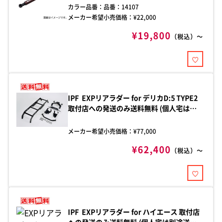
ド開閉時の煩わしさを解消する、車種別フ
カラー品番：
品番：14107
ードダンパー。加工不要のボルトオン設計
メーカー希望小売価格：¥
22,000
で、手軽に確実な取り付けが可能。
¥19,800
（税込）～
IPF EXPリアラダー for デリカD:5 TYPE2
取付店への発送のみ送料無料 (個人宅は別
途送料) 品番:EXL-05 対応車種：三菱 デリ
カD:5 型式：CV型 W型 年式：H19.01 ～ サ
メーカー希望小売価格：¥
77,000
イドフレームに極厚の4mmアルミプレー
¥62,400
トを使用することによりデザイン性と拡張
（税込）～
性を融合。IPF独自のデザインとなってお
ります。重量わずか5.0kg アルミボディに
より軽量化を実現。
IPF EXPリアラダー for ハイエース 取付店
への発送のみ送料無料 (個人宅は別途送料)