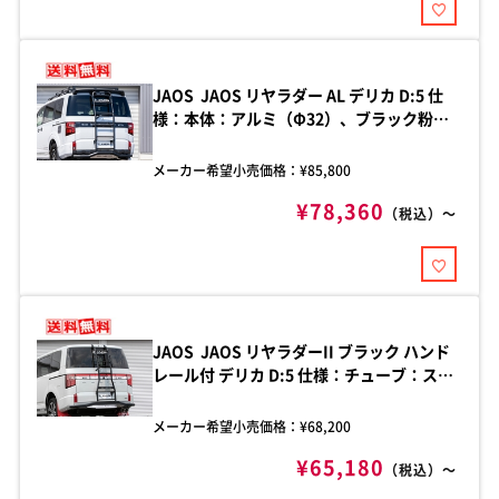
JAOS JAOS リヤラダー AL デリカ D:5 仕
様：本体：アルミ（Φ32）、ブラック粉体
塗装/ブラケット：スチール、ブラック粉体
塗装/グリッププロテクター：PVC材 品
メーカー希望小売価格：¥
85,800
番:B234304Z
¥78,360
（税込）～
JAOS JAOS リヤラダーII ブラック ハンド
レール付 デリカ D:5 仕様：チューブ：ステ
ンレス、メインO32.0、ステップO22.0、
ブラック粉体塗装/ブラケット：ステンレ
メーカー希望小売価格：¥
68,200
ス、t2.5、カチオン電着塗装 品
¥65,180
番:B232304ABKY
（税込）～