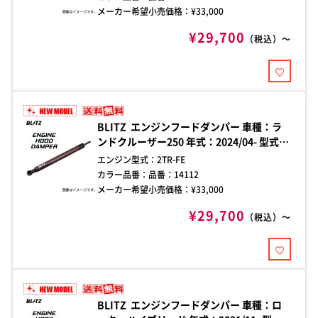
消する、車種別フードダンパー。加工不要
メーカー希望小売価格：¥
33,000
のボルトオン設計で、手軽に確実な取り付
¥29,700
けが可能。
（税込）～
BLITZ エンジンフードダンパー 車種：ラ
ンドクルーザー250 年式：2024/04- 型式：
TRJ250W ダンパー本数：2本 純正ボンネ
エンジン型式：
2TR-FE
ット専用 エンジンフード開閉時の煩わしさ
カラー品番：
品番：14112
を解消する、車種別フードダンパー。加工
メーカー希望小売価格：¥
33,000
不要のボルトオン設計で、手軽に確実な取
¥29,700
り付けが可能。
（税込）～
BLITZ エンジンフードダンパー 車種：ロ