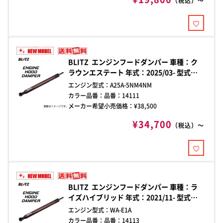
（税込）～
BLITZ エンジンフードダンパー 車種：ク
ラウンエステート 年式：2025/03- 型式：
AZSH38W、AZSH39W ダンパー本数：2本
エンジン型式：
A25A-5NM4NM
純正ボンネット専用 エンジンフード開閉時
カラー品番：
品番：14111
の煩わしさを解消する、車種別フードダン
メーカー希望小売価格：¥
38,500
パー。加工不要のボルトオン設計で、手軽
¥34,700
に確実な取り付けが可能。
（税込）～
BLITZ エンジンフードダンパー 車種：ラ
イズハイブリッド 年式：2021/11- 型式：
A202A ダンパー本数：2本 純正ボンネット
エンジン型式：
WA-E1A
専用 エンジンフード開閉時の煩わしさを解
カラー品番：
品番：14113