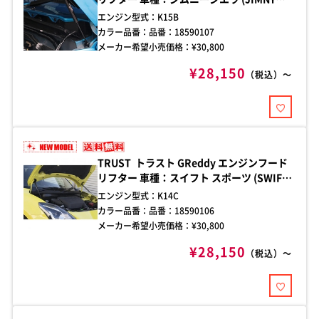
SIERRA) 年式：2018/07- 型式：JB74W 純
エンジン型式：
K15B
正ボンネット用
カラー品番：
品番：18590107
メーカー希望小売価格：¥
30,800
¥28,150
（税込）～
TRUST トラスト GReddy エンジンフード
リフター 車種：スイフト スポーツ (SWIFT
SPORT) 年式：2017/01- 型式：ZC33S 純
エンジン型式：
K14C
正ボンネット用
カラー品番：
品番：18590106
メーカー希望小売価格：¥
30,800
¥28,150
（税込）～