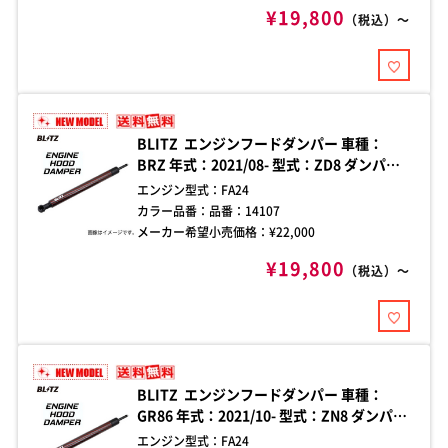
¥19,800
（税込）～
BLITZ エンジンフードダンパー 車種：
BRZ 年式：2021/08- 型式：ZD8 ダンパー
本数：2本 純正トランク専用 エンジンフー
エンジン型式：
FA24
ド開閉時の煩わしさを解消する、車種別フ
カラー品番：
品番：14107
ードダンパー。加工不要のボルトオン設計
メーカー希望小売価格：¥
22,000
で、手軽に確実な取り付けが可能。
¥19,800
（税込）～
BLITZ エンジンフードダンパー 車種：
GR86 年式：2021/10- 型式：ZN8 ダンパー
本数：2本 純正トランク専用 エンジンフー
エンジン型式：
FA24