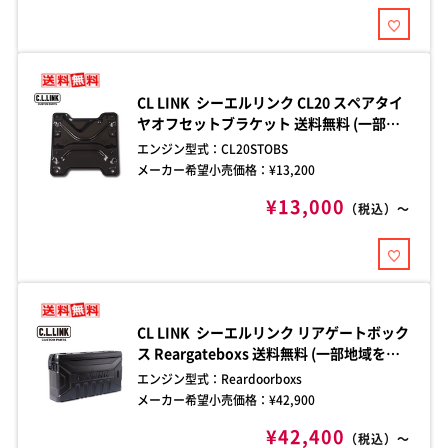
CL LINK シーエルリンク CL20 スペアタイ
ヤオフセットブラケット 送料無料 (一部地
域を除く) 商品コード：CL20STOBS ■重
エンジン型式：
CL20STOBS
量：2.3kg
メーカー希望小売価格：¥
13,200
¥13,000
（税込）～
CL LINK シーエルリンク リアゲートボック
ス Reargateboxs 送料無料 (一部地域を除
く) 商品コード：Reardoorboxs ■サイ
エンジン型式：
Reardoorboxs
ズ：約W670mm×H360mm×D215mm
メーカー希望小売価格：¥
42,900
■ボックス容量：約39リットル ■重量：約
¥42,400
8.7kg※取り付けステー含む ■耐荷重（本
（税込）～