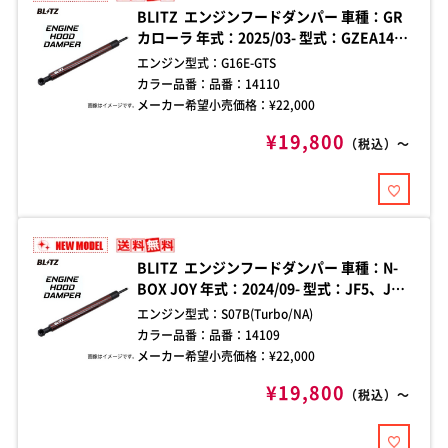
BLITZ エンジンフードダンパー 車種：GR
カローラ 年式：2025/03- 型式：GZEA14H
ダンパー本数：1本 装着箇所：右側(運転席
エンジン型式：
G16E-GTS
側) 純正ボンネット専用 樹脂パネルの取り
カラー品番：
品番：14110
外しまたは加工が必要。 エンジンフード開
メーカー希望小売価格：¥
22,000
閉時の煩わしさを解消する、車種別フード
¥19,800
ダンパー。加工不要のボルトオン設計で、
（税込）～
手軽に確実な取り付けが可能。
BLITZ エンジンフードダンパー 車種：N-
BOX JOY 年式：2024/09- 型式：JF5、JF6
ダンパー本数：1本 装着箇所：左側(助手席
エンジン型式：
S07B(Turbo/NA)
側) 純正ボンネット専用 エンジンフード開
カラー品番：
品番：14109
閉時の煩わしさを解消する、車種別フード
メーカー希望小売価格：¥
22,000
ダンパー。加工不要のボルトオン設計で、
¥19,800
手軽に確実な取り付けが可能。
（税込）～