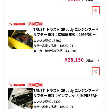
TRUST トラスト GReddy エンジンフード
リフター 車種：S2000 年式：1999/03-
2009/09 型式：AP1 純正ボンネット用
エンジン型式：
F20C
カラー品番：
品番：18550101
メーカー希望小売価格：¥
30,800
¥28,150
（税込）～
TRUST トラスト GReddy エンジンフード
リフター 車種：インプレッサ(IMPREZA)
年式：2000/10-2007/06 型式：GDB 純正ボ
エンジン型式：
EJ20
ンネット用
カラー品番：
品番：18560101