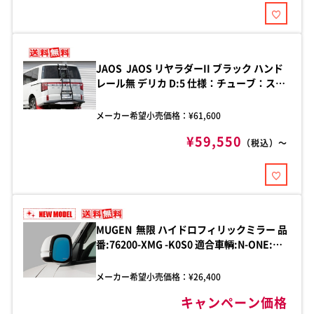
JAOS JAOS リヤラダーII ブラック ハンド
レール無 デリカ D:5 仕様：チューブ：ステ
ンレス、メインO32.0、ステップO22.0、
ブラック粉体塗装/ブラケット：ステンレ
メーカー希望小売価格：¥
61,600
ス、t2.5、カチオン電着塗装 品
¥59,550
番:B232304BBKY
（税込）～
MUGEN 無限 ハイドロフィリックミラー 品
番:76200-XMG -K0S0 適合車輌:N-ONE:e
2025年9月- JG5-100
メーカー希望小売価格：¥
26,400
キャンペーン価格