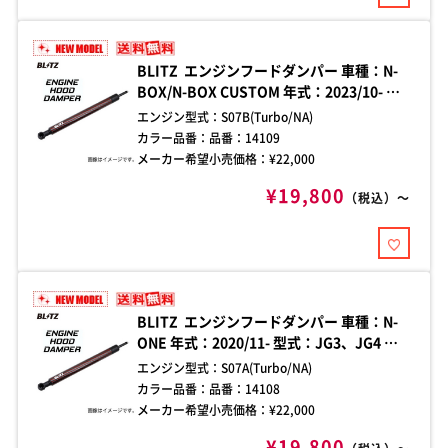
BLITZ エンジンフードダンパー 車種：N-
BOX/N-BOX CUSTOM 年式：2023/10- 型
式：JF5、JF6 ダンパー本数：1本 装着箇
エンジン型式：
S07B(Turbo/NA)
所：左側(助手席側) 純正ボンネット専用 エ
カラー品番：
品番：14109
ンジンフード開閉時の煩わしさを解消す
メーカー希望小売価格：¥
22,000
る、車種別フードダンパー。加工不要のボ
¥19,800
ルトオン設計で、手軽に確実な取り付けが
（税込）～
可能。
BLITZ エンジンフードダンパー 車種：N-
ONE 年式：2020/11- 型式：JG3、JG4 ダ
ンパー本数：1本 装着箇所：左側(助手席側)
エンジン型式：
S07A(Turbo/NA)
純正ボンネット専用 エンジンフード開閉時
カラー品番：
品番：14108
の煩わしさを解消する、車種別フードダン
メーカー希望小売価格：¥
22,000
パー。加工不要のボルトオン設計で、手軽
¥19,800
に確実な取り付けが可能。