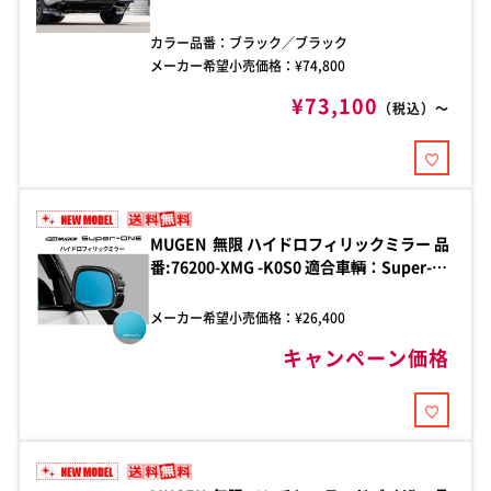
年1月～ デリカ D:5 ステンレス製ブラック
粉体塗装
カラー品番：
ブラック／ブラック
メーカー希望小売価格：¥
74,800
¥73,100
（税込）～
MUGEN 無限 ハイドロフィリックミラー 品
番:76200-XMG -K0S0 適合車輌：Super-
ONE 2026年5月-JG6-100
メーカー希望小売価格：¥
26,400
キャンペーン価格