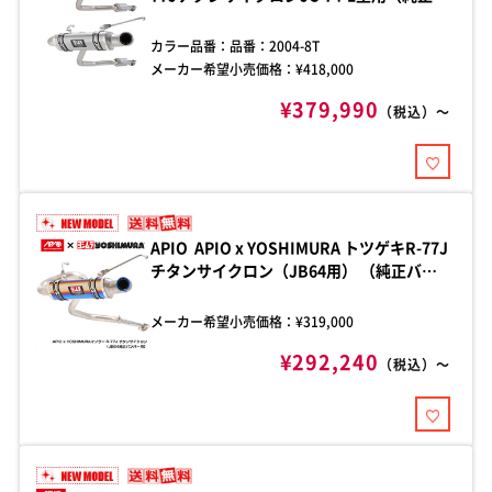
ンパー用チタンブルー） ジムニーノマド
JC74-1型用 車検対応（新基準対応）AT
カラー品番：
品番：2004-8T
車・MT車ともに適合 チタン製 出口外径：
メーカー希望小売価格：¥
418,000
およそ68mm
¥379,990
（税込）～
APIO APIO x YOSHIMURA トツゲキR-77J
チタンサイクロン（JB64用） （純正バン
パー用チタンブルー） 品番：2004-6T チタ
ン製 出口外径：およそ68mm 適合 スズキ
メーカー希望小売価格：¥
319,000
ジムニー JB64 純正リアバンパー（MT/AT
¥292,240
対応）
（税込）～