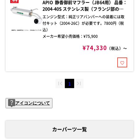
APIO 静香御前マフラー（JB64用） 品番：
2004-40S ステンレス製（フランジ部のみ
スチール） 出口形状 76Φ スズキジムニー
エンジン型式：
純正リアバンパーへの装着には取
JB64 純正リアバンパー（MT/AT対応）
付キット（2004-26C）が必要です。7800円（税
込）
メーカー希望小売価格：¥
75,900
¥74,330
（税込）～
1
アイコンについて
カーパーツ一覧