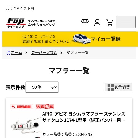
ようこそ ゲスト 様
はじめに、パーツを
マイカー登録
装着する車を選んでください
ホーム
カーパーツなど
マフラー一覧
マフラー一覧
表示件数
表示切替
APIO アピオ ヨシムラマフラー ステンレス
サイクロンJC74-1型用（純正バンパー用）
ジムニーノマド JC74-1型用 車検対応（新
基準対応）AT車・MT車ともに適合 ステン
カラー品番：
品番：2004-8NS