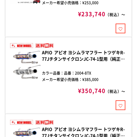
レス製 出口外径：およそ68mm
メーカー希望小売価格：¥
253,000
¥233,740
（税込）～
APIO アピオ ヨシムラマフラー トツゲキR-
77JチタンサイクロンJC-74-1型用（純正バ
ンパー用チタングレー） ジムニーノマド
JC74-1型用 車検対応（新基準対応）AT
カラー品番：
品番：2004-8TX
車・MT車ともに適合 チタン製 出口外径：
メーカー希望小売価格：¥
385,000
およそ68mm
¥350,740
（税込）～
APIO アピオ ヨシムラマフラー トツゲキR-
77JチタンサイクロンJC-74-1型用（純正バ